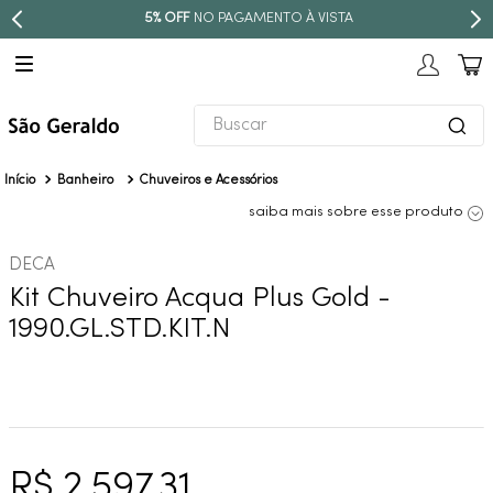
5% OFF
NO PAGAMENTO À VISTA
Buscar
TERMOS MAIS BUSCADOS
Banheiro
Chuveiros e Acessórios
1
º
revestimento
saiba mais sobre esse produto
2
º
torneira
DECA
3
º
níquel escovado
Kit Chuveiro Acqua Plus Gold -
4
º
deca acabamento registro
1990.GL.STD.KIT.N
5
º
perola
6
º
atlas
7
º
red gold
8
º
black matte
R$
2
.
597
,
31