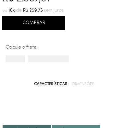
9
º
cobre escovado
10
R$
259
,
73
10
º
grafite escovado
COMPRAR
Calcule o frete:
CARACTERÍSTICAS
DIMENSÕES