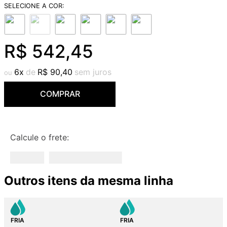
9
º
red gold
10
º
cobre escovado
R$
542
,
45
6
R$
90
,
40
COMPRAR
Calcule o frete:
Outros itens da mesma linha