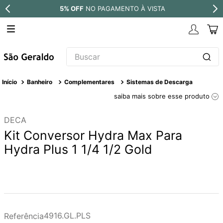
5% OFF
NO PAGAMENTO À VISTA
Buscar
TERMOS MAIS BUSCADOS
Banheiro
Complementares
Sistemas de Descarga
1
º
revestimento
saiba mais sobre esse produto
2
º
níquel escovado
DECA
3
º
deca acabamento registro
Kit Conversor Hydra Max Para
4
º
torneira
Hydra Plus 1 1/4 1/2 Gold
5
º
atlas
6
º
perola
7
º
deca you
8
º
black matte
4916.GL.PLS
Referência