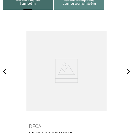
Quem viu, viu
Quem comprou,
também
comprou também
DECA