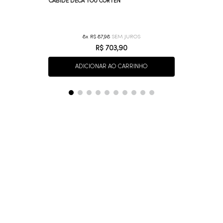
CABIDE DECA YOU CORTEN
8
R$
87
,
98
R$
703
,
90
ADICIONAR AO CARRINHO