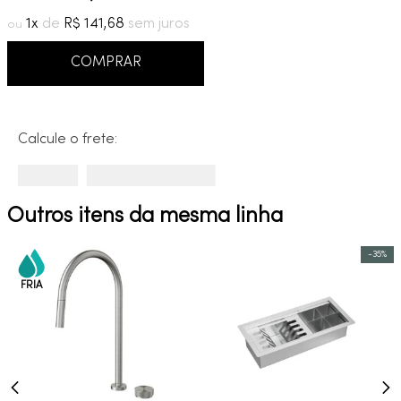
9
º
deca you
1
R$
141
,
68
10
º
cobre escovado
COMPRAR
Calcule o frete:
Outros itens da mesma linha
-
35%