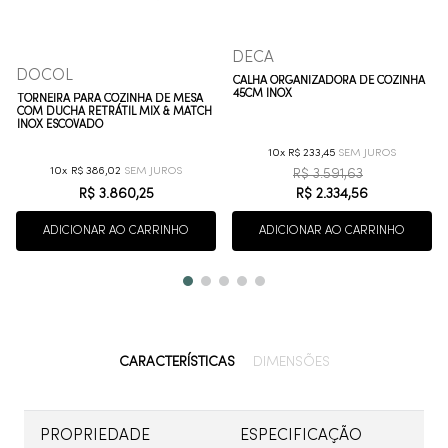
DECA
DOCOL
CALHA ORGANIZADORA DE COZINHA
45CM INOX
TORNEIRA PARA COZINHA DE MESA
COM DUCHA RETRÁTIL MIX & MATCH
INOX ESCOVADO
10
R$
233
,
45
10
R$
386
,
02
R$
3
.
591
,
63
R$
3
.
860
,
25
R$
2
.
334
,
56
ADICIONAR AO CARRINHO
ADICIONAR AO CARRINHO
CARACTERÍSTICAS
DIMENSÕES
PROPRIEDADE
ESPECIFICAÇÃO