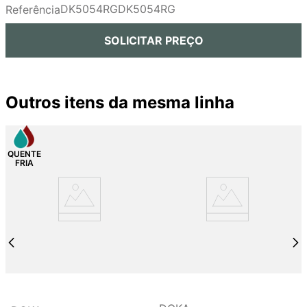
DK5054RG
DK5054RG
Referência
9
º
cobre escovado
10
º
grafite escovado
SOLICITAR PREÇO
Outros itens da mesma linha