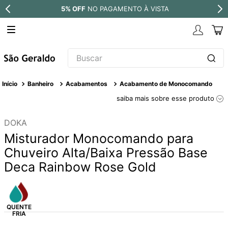
5% OFF
NO PAGAMENTO À VISTA
Buscar
TERMOS MAIS BUSCADOS
Banheiro
Acabamentos
Acabamento de Monocomando
1
º
revestimento
saiba mais sobre esse produto
2
º
níquel escovado
DOKA
3
º
torneira
Misturador Monocomando para
4
º
atlas
Chuveiro Alta/Baixa Pressão Base
Deca Rainbow Rose Gold
5
º
red gold
6
º
black matte
7
º
perola
8
º
deca you