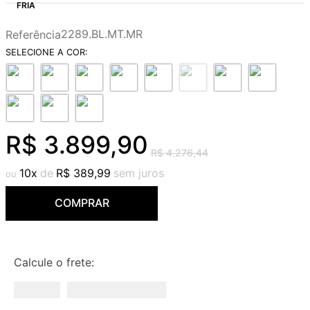
9
º
cobre escovado
2289.BL.MT.MR
Referência
10
º
grafite escovado
R$
3
.
899
,
90
R$
4
.
276
,
44
10
R$
389
,
99
COMPRAR
Calcule o frete: