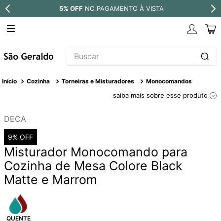
À VISTA
PARCELE EM ATÉ
10X SEM 
Buscar
TERMOS MAIS BUSCADOS
Cozinha
Torneiras e Misturadores
Monocomandos
1
º
revestimento
saiba mais sobre esse produto
2
º
níquel escovado
DECA
3
º
torneira
9%
OFF
4
º
atlas
Misturador Monocomando para
5
º
black matte
Cozinha de Mesa Colore Black
Matte e Marrom
6
º
red gold
7
º
perola
8
º
deca you