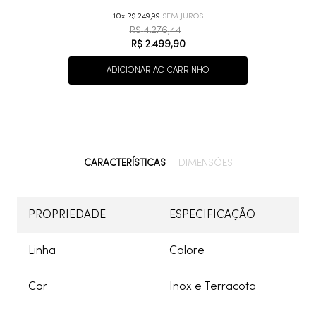
10
R$
249
,
99
R$
4
.
276
,
44
R$
2
.
499
,
90
ADICIONAR AO CARRINHO
CARACTERÍSTICAS
DIMENSÕES
PROPRIEDADE
ESPECIFICAÇÃO
Linha
Colore
Cor
Inox e Terracota