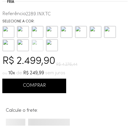
9
º
cobre escovado
Referência
2289.INX.TC
10
º
grafite escovado
R$
2
.
499
,
90
R$
4
.
276
,
44
10
R$
249
,
99
COMPRAR
Calcule o frete: