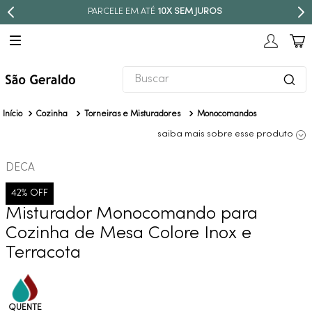
PARCELE EM ATÉ
10X SEM JUROS
Buscar
TERMOS MAIS BUSCADOS
Cozinha
Torneiras e Misturadores
Monocomandos
1
º
revestimento
saiba mais sobre esse produto
2
º
torneira
DECA
3
º
níquel escovado
42%
OFF
4
º
deca acabamento registro
Misturador Monocomando para
5
º
perola
Cozinha de Mesa Colore Inox e
6
º
atlas
Terracota
7
º
red gold
8
º
black matte