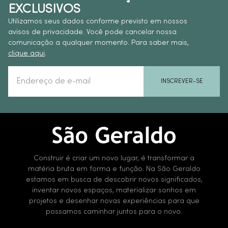
EXCLUSIVOS
Utilizamos seus dados conforme previsto em nossos
avisos de privacidade. Você pode cancelar nossa
comunicação a qualquer momento. Para saber mais,
clique aqui
.
INSCREVER-SE
Construir é criar um novo lugar, é transformar a
matéria bruta em forma e função. Na São Geraldo
estamos em busca de descobrir novos significados,
inventar novos espaços, materializar sonhos em
projetos e desenhar novas experiências para que
possamos caminhar juntos para o novo.