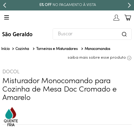
5% OFF
NO PAGAMENTO À VISTA
Buscar
TERMOS MAIS BUSCADOS
Cozinha
Torneiras e Misturadores
Monocomandos
1
º
revestimento
saiba mais sobre esse produto
2
º
níquel escovado
DOCOL
3
º
torneira
Misturador Monocomando para
4
º
atlas
Cozinha de Mesa Doc Cromado e
5
º
red gold
Amarelo
6
º
black matte
7
º
perola
8
º
deca you