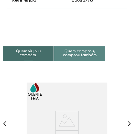
Referência
00695778
Quem viu, viu
Quem comprou,
também
comprou também