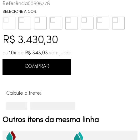
Referência
00695778
9
º
cobre escovado
10
º
grafite escovado
R$
3
.
430
,
30
10
R$
343
,
03
COMPRAR
Calcule o frete:
Outros itens da mesma linha