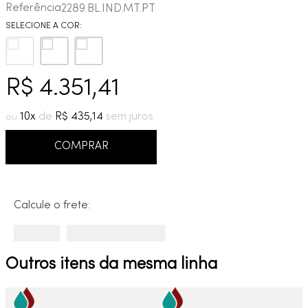
Referência
2289.BL.IND.MT.PT
9
º
cobre escovado
10
º
grafite escovado
R$
4
.
351
,
41
10
R$
435
,
14
COMPRAR
Calcule o frete:
Outros itens da mesma linha