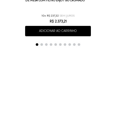
DE MESA COM FILTRO ENJOY GO CROMADO
10
R$
237
,
32
R$
2
.
373
,
21
ADICIONAR AO CARRINHO