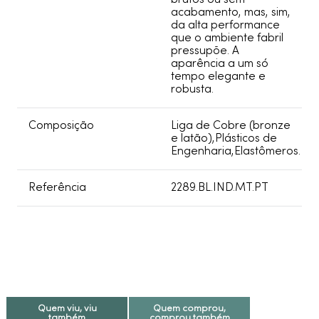
acabamento, mas, sim,
da alta performance
que o ambiente fabril
pressupõe. A
aparência a um só
tempo elegante e
robusta.
Composição
Liga de Cobre (bronze
e latão),Plásticos de
Engenharia,Elastômeros.
Referência
2289.BL.IND.MT.PT
Quem viu, viu
Quem comprou,
também
comprou também