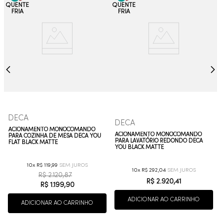
DECA
DECA
ACIONAMENTO MONOCOMANDO
ACIONAMENTO MONOCOMANDO
PARA COZINHA DE MESA DECA YOU
PARA LAVATÓRIO REDONDO DECA
FLAT BLACK MATTE
YOU BLACK MATTE
10
R$
119
,
99
10
R$
292
,
04
R$
2
.
120
,
87
R$
2
.
920
,
41
R$
1
.
199
,
90
ADICIONAR AO CARRINHO
ADICIONAR AO CARRINHO