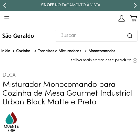
 VISTA
PARCELE EM ATÉ
10X SEM J
Buscar
TERMOS MAIS BUSCADOS
Cozinha
Torneiras e Misturadores
Monocomandos
1
º
revestimento
saiba mais sobre esse produto
2
º
torneira
DECA
3
º
níquel escovado
Misturador Monocomando para
4
º
deca acabamento registro
Cozinha de Mesa Gourmet Industrial
5
º
perola
Urban Black Matte e Preto
6
º
atlas
7
º
red gold
8
º
black matte