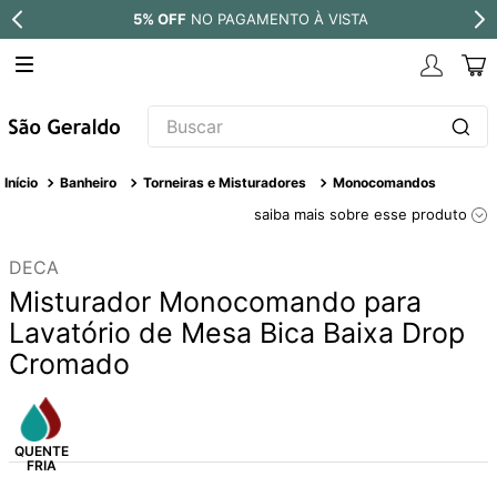
5% OFF
NO PAGAMENTO À VISTA
Buscar
TERMOS MAIS BUSCADOS
Banheiro
Torneiras e Misturadores
Monocomandos
1
º
revestimento
saiba mais sobre esse produto
2
º
níquel escovado
DECA
3
º
deca acabamento registro
Misturador Monocomando para
4
º
torneira
Lavatório de Mesa Bica Baixa Drop
Cromado
5
º
atlas
6
º
perola
7
º
deca you
8
º
black matte