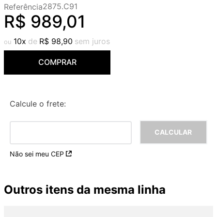
2875.C91
Referência
9
º
red gold
R$
989
,
01
10
º
cobre escovado
10
R$
98
,
90
COMPRAR
Calcule o frete:
Não sei meu CEP
Outros itens da mesma linha