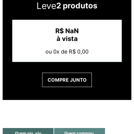
Leve
2 produtos
R$
NaN
à vista
ou
0
x de
R$
0
,
00
COMPRE JUNTO
Quem viu, viu
Quem comprou,