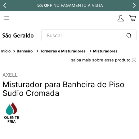
5% OFF
NO PAGAMENTO À VISTA
Buscar
TERMOS MAIS BUSCADOS
Banheiro
Torneiras e Misturadores
Misturadores
1
º
revestimento
saiba mais sobre esse produto
2
º
níquel escovado
AXELL
3
º
deca acabamento registro
Misturador para Banheira de Piso
4
º
torneira
Sudio Cromada
5
º
atlas
6
º
perola
7
º
deca you
8
º
black matte