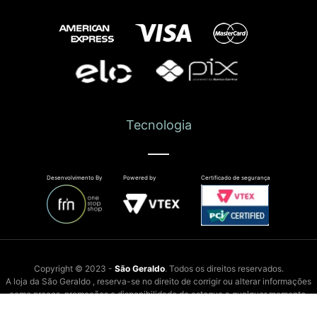
Tecnologia
Desenvolvimento By
Powered by
Certificado de segurança
Copyright © 2023 -
São Geraldo
. Todos os direitos reservados.
A loja da São Geraldo , reserva-se no direito de corrigir ou alterar informações
como preços, promoções e disponibilidade de estoque a qualquer momento.