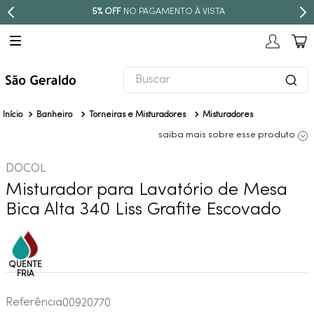
5% OFF
NO PAGAMENTO À VISTA
Buscar
TERMOS MAIS BUSCADOS
Banheiro
Torneiras e Misturadores
Misturadores
1
º
revestimento
saiba mais sobre esse produto
2
º
torneira
DOCOL
3
º
niquel escovado
Misturador para Lavatório de Mesa
4
º
deca acabamento registro
Bica Alta 340 Liss Grafite Escovado
5
º
perola
6
º
atlas
7
º
black matte
8
º
red gold
Referência
00920770