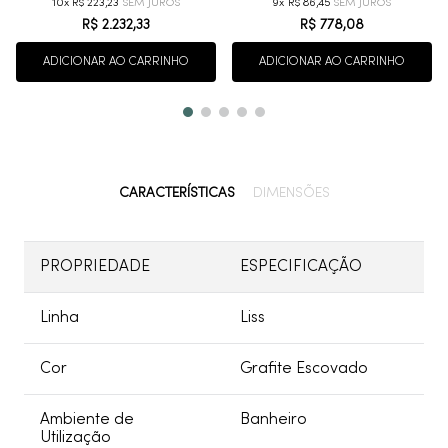
10
R$
223
,
23
9
R$
86
,
45
R$
2
.
232
,
33
R$
778
,
08
ADICIONAR AO CARRINHO
ADICIONAR AO CARRINHO
CARACTERÍSTICAS
DIMENSÕES
PROPRIEDADE
ESPECIFICAÇÃO
Linha
Liss
Cor
Grafite Escovado
Ambiente de
Banheiro
Utilização