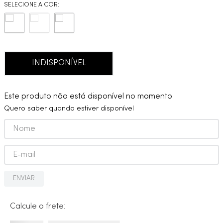
9
º
cobre escovado
10
º
grafite escovado
INDISPONÍVEL
Este produto não está disponível no momento
Quero saber quando estiver disponível
ENVIAR
Calcule o frete: