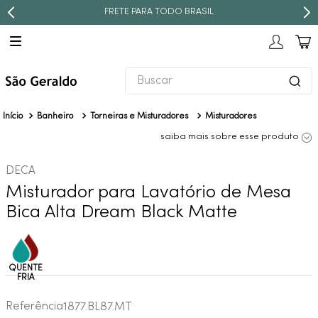
FRETE PARA TODO BRASIL
Buscar
TERMOS MAIS BUSCADOS
Banheiro
Torneiras e Misturadores
Misturadores
1
º
revestimento
saiba mais sobre esse produto
2
º
níquel escovado
DECA
3
º
torneira
Misturador para Lavatório de Mesa
4
º
atlas
Bica Alta Dream Black Matte
5
º
red gold
6
º
black matte
7
º
perola
8
º
deca you
Referência
1877.BL87.MT