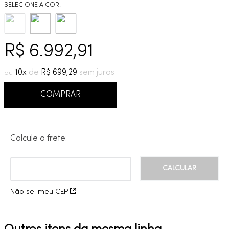
9
º
cobre escovado
10
º
grafite escovado
R$
6
.
992
,
91
10
R$
699
,
29
COMPRAR
Calcule o frete:
Não sei meu CEP