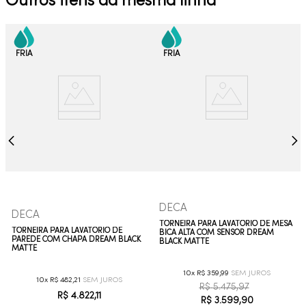
Outros itens da mesma linha
DECA
DECA
TORNEIRA PARA LAVATÓRIO DE MESA
TORNEIRA PARA LAVATÓRIO DE
BICA ALTA COM SENSOR DREAM
PAREDE COM CHAPA DREAM BLACK
BLACK MATTE
MATTE
10
R$
359
,
99
10
R$
482
,
21
R$
5
.
475
,
97
R$
4
.
822
,
11
R$
3
.
599
,
90