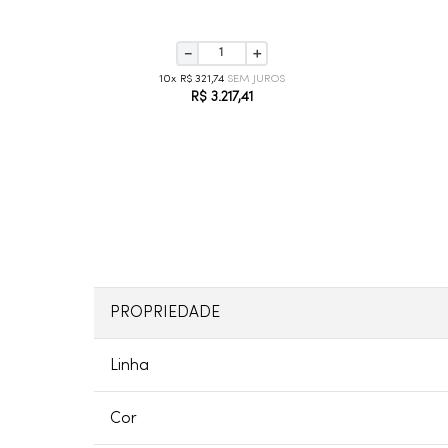
－
＋
10
R$
321
,
74
R$
3
.
217
,
41
PROPRIEDADE
Linha
Cor