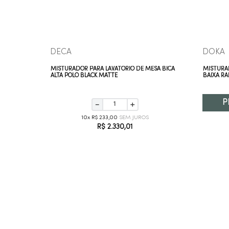
DECA
DOKA
SA BICA
MISTURADOR PARA LAVATÓRIO DE MESA BICA
MISTURA
ALTA POLO BLACK MATTE
BAIXA R
P
－
＋
10
R$
233
,
00
R$
2
.
330
,
01