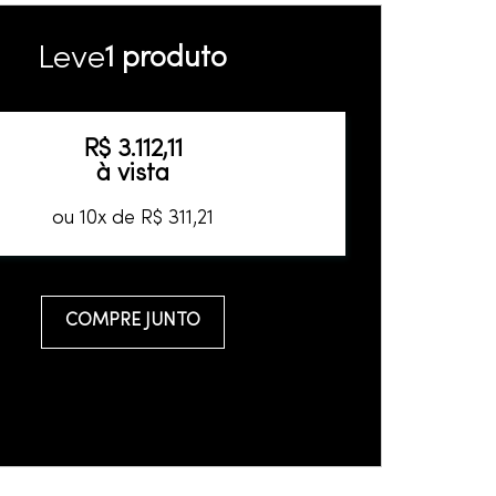
Leve
1 produto
R$
3
.
112
,
11
à vista
ou
10
x de
R$
311
,
21
COMPRE JUNTO