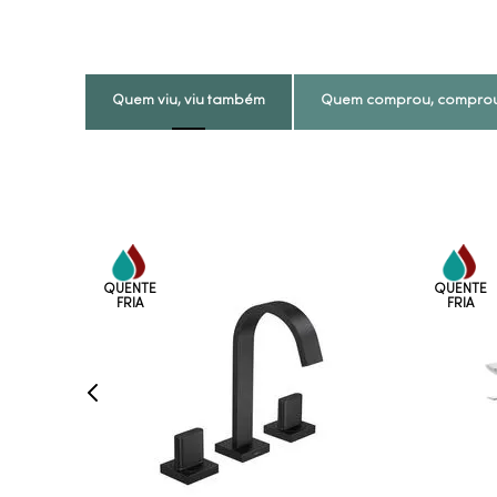
Quem viu, viu também
Quem comprou, compro
COMPRAR AGORA
VEJA MAIS