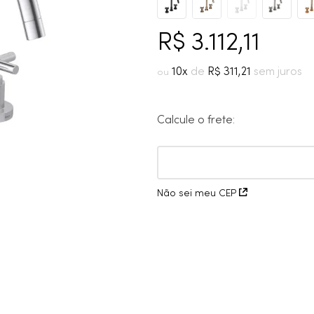
10
º
grafite escovado
R$
3
.
112
,
11
10
R$
311
,
21
Calcule o frete:
Não sei meu CEP