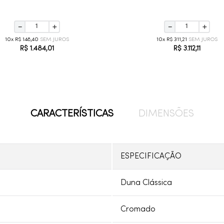
－
＋
－
＋
10
R$
148
,
40
10
R$
311
,
21
R$
1
.
484
,
01
R$
3
.
112
,
11
CARACTERÍSTICAS
DIMENSÕES
ESPECIFICAÇÃO
Duna Clássica
Cromado