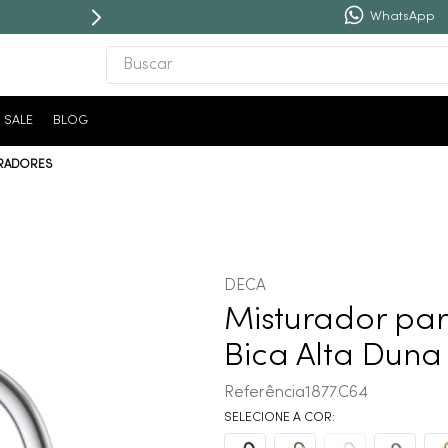
WhatsApp
Buscar
TERMOS MAIS BUSCADOS
SALE
BLOG
1
º
revestimento
RADORES
2
º
torneira
3
º
níquel escovado
4
º
deca acabamento registro
5
º
perola
DECA
6
º
atlas
Misturador pa
7
º
red gold
Bica Alta Dun
8
º
black matte
Referência
1877.C64
9
º
cobre escovado