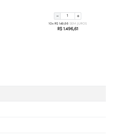
－
＋
10
R$
149
,
66
R$
1
.
496
,
61