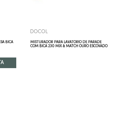
DOCOL
Perflex
SA BICA
MISTURADOR PARA LAVATÓRIO DE PARADE
MISTURAD
COM BICA 230 MIX & MATCH OURO ESCOVADO
BAIXA O
TA