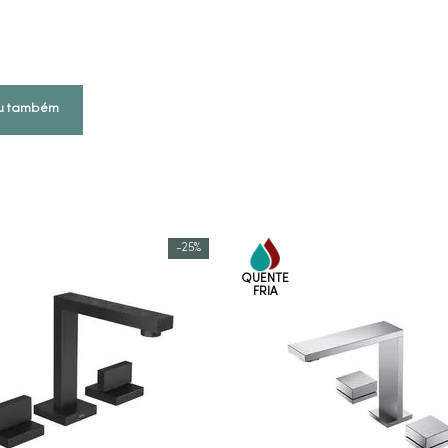
u também
-
25%
COMPRAR AGORA
COMPRAR AGORA
VEJA MAIS
VEJA MAIS