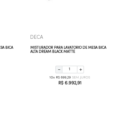
DECA
DECA
SA BICA
MISTURADOR PARA LAVATÓRIO DE MESA BICA
MISTURAD
ALTA DREAM BLACK MATTE
ALTA DUN
－
＋
10
R$
699
,
29
R$
6
.
992
,
91