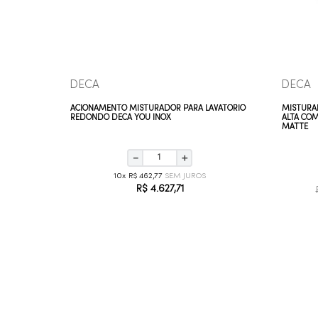
DECA
DECA
SA BICA
ACIONAMENTO MISTURADOR PARA LAVATÓRIO
MISTURA
REDONDO DECA YOU INOX
ALTA CO
MATTE
－
＋
10
R$
462
,
77
R$
4
.
627
,
71