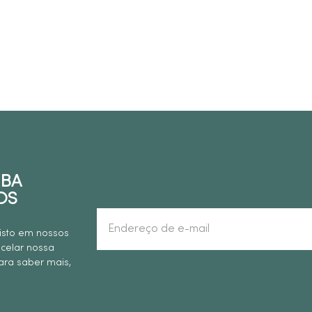
EBA
OS
isto em nossos
ncelar nossa
ra saber mais,