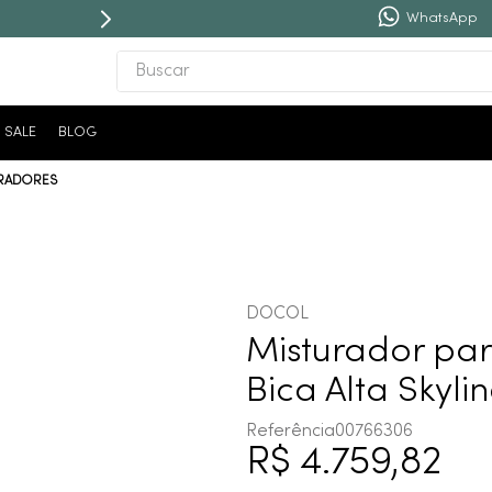
WhatsApp
Buscar
TERMOS MAIS BUSCADOS
SALE
BLOG
1
º
revestimento
RADORES
2
º
níquel escovado
3
º
deca acabamento registro
4
º
torneira
5
º
atlas
DOCOL
6
º
perola
Misturador pa
7
º
deca you
Bica Alta Skyl
8
º
black matte
Referência
00766306
R$
4
.
759
,
82
9
º
red gold