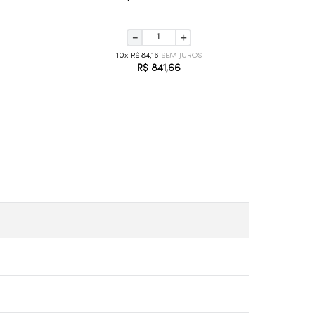
－
＋
10
R$
84
,
16
R$
841
,
66