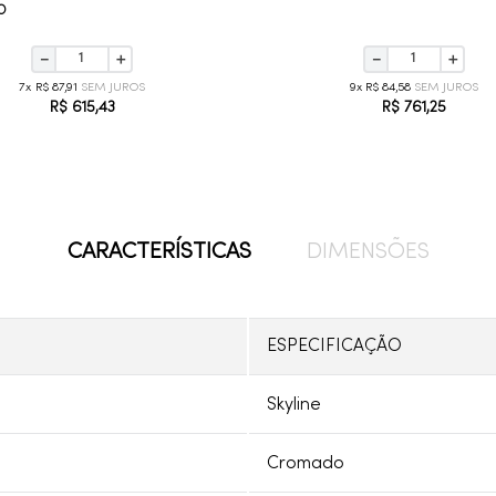
O
－
＋
－
＋
7
R$
87
,
91
9
R$
84
,
58
R$
615
,
43
R$
761
,
25
CARACTERÍSTICAS
DIMENSÕES
ESPECIFICAÇÃO
Skyline
Cromado