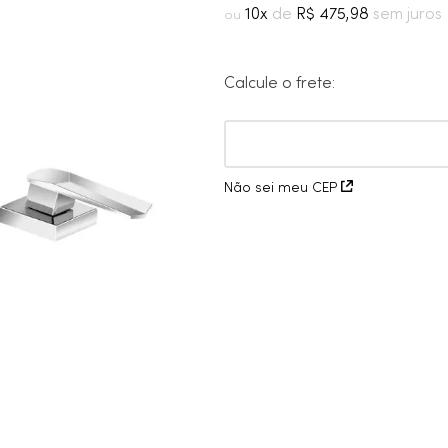
10
º
cobre escovado
10
R$
475
,
98
Calcule o frete:
Não sei meu CEP