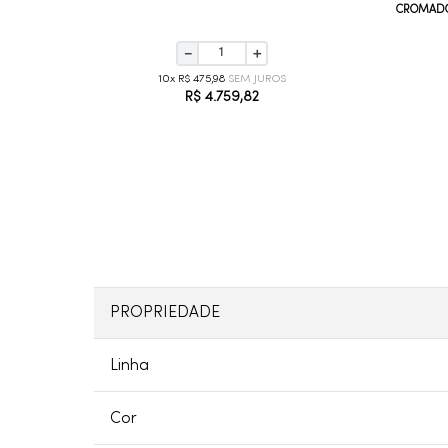
CROMAD
－
＋
10
R$
475
,
98
R$
4
.
759
,
82
PROPRIEDADE
Linha
Cor