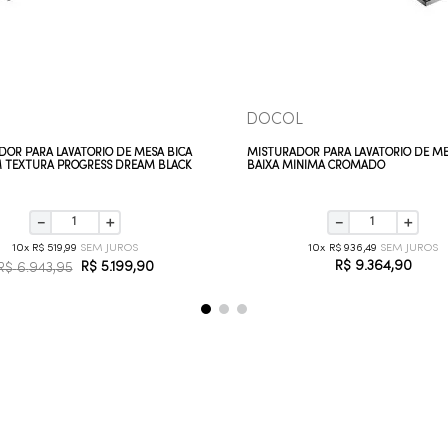
DOCOL
DOR PARA LAVATÓRIO DE MESA BICA
MISTURADOR PARA LAVATÓRIO DE ME
M TEXTURA PROGRESS DREAM BLACK
BAIXA MINIMA CROMADO
－
＋
－
＋
10
R$
519
,
99
10
R$
936
,
49
R$
9
.
364
,
90
R$
5
.
199
,
90
R$
6
.
943
,
95