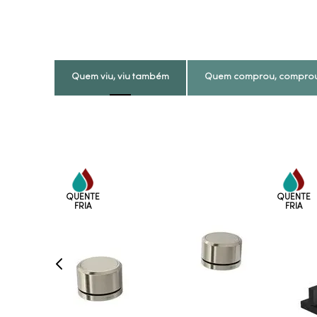
Quem viu, viu também
Quem comprou, compro
COMPRAR AGORA
VEJA MAIS