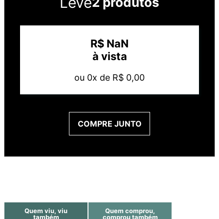
Leve
2 produtos
R$
NaN
à vista
ou
0
x de
R$
0
,
00
COMPRE JUNTO
Quem viu, viu
Quem comprou,
também
comprou também