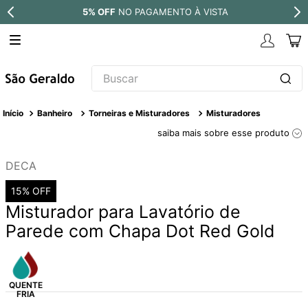
ISTA
PARCELE EM ATÉ
10X SEM JUR
Buscar
TERMOS MAIS BUSCADOS
Banheiro
Torneiras e Misturadores
Misturadores
1
º
revestimento
saiba mais sobre esse produto
2
º
níquel escovado
DECA
3
º
deca acabamento registro
15%
OFF
4
º
torneira
Misturador para Lavatório de
5
º
perola
Parede com Chapa Dot Red Gold
6
º
atlas
7
º
red gold
8
º
black matte