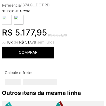
9
º
deca you
1874.GL.DOT.RD
Referência
10
º
cobre escovado
R$
5
.
177
,
95
R$
6
.
091
,
70
10
R$
517
,
79
COMPRAR
Calcule o frete:
Outros itens da mesma linha