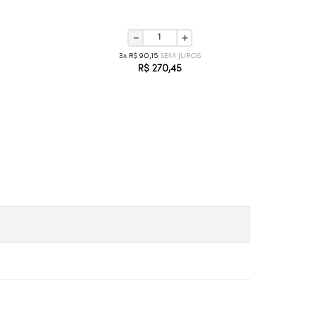
－
＋
3
R$
90
,
15
R$
270
,
45