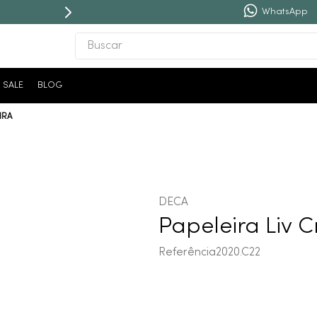
WhatsApp
Buscar
TERMOS MAIS BUSCADOS
SALE
BLOG
1
º
revestimento
IRA
2
º
níquel escovado
3
º
deca acabamento registro
4
º
torneira
5
º
atlas
DECA
6
º
perola
Papeleira Liv
7
º
deca you
Referência
2020.C22
8
º
black matte
9
º
red gold