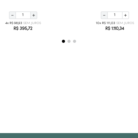
－
＋
－
＋
4
R$
98
,
93
10
R$
111
,
03
R$
395
,
72
R$
1
.
110
,
34