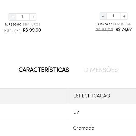
－
＋
－
＋
1
R$
74
,
67
1
R$
99
,
90
R$
74
,
67
R$
85
,
09
R$
99
,
90
R$
137
,
74
CARACTERÍSTICAS
DIMENSÕES
ESPECIFICAÇÃO
Liv
Cromado