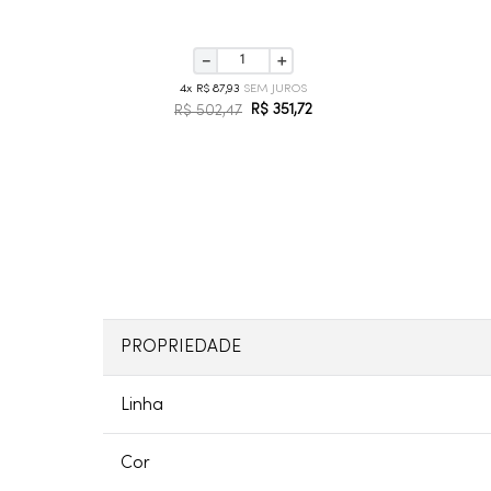
－
＋
4
R$
87
,
93
R$
351
,
72
R$
502
,
47
PROPRIEDADE
Linha
Cor