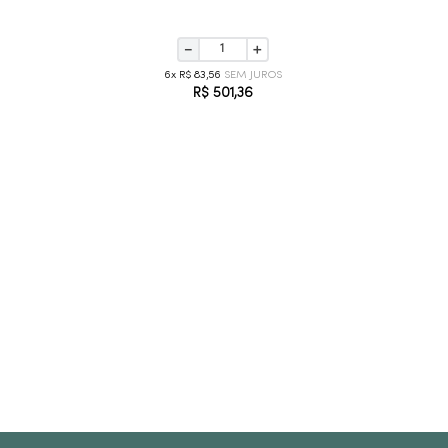
P
－
＋
6
R$
83
,
56
R$
501
,
36