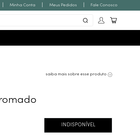
|
|
|
Minha Conta
Meus Pedidos
Fale Conosco
saiba mais sobre esse produto
 Cromado
INDISPONÍVEL