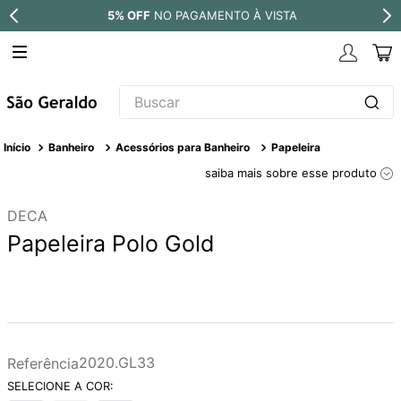
5% OFF
NO PAGAMENTO À VISTA
Buscar
TERMOS MAIS BUSCADOS
Banheiro
Acessórios para Banheiro
Papeleira
1
º
revestimento
saiba mais sobre esse produto
2
º
níquel escovado
DECA
3
º
deca acabamento registro
Papeleira Polo Gold
4
º
torneira
5
º
atlas
6
º
perola
7
º
deca you
2020.GL33
Referência
8
º
black matte