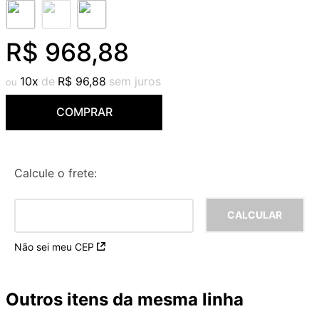
9
º
red gold
10
º
cobre escovado
R$
968
,
88
10
R$
96
,
88
COMPRAR
Calcule o frete:
Não sei meu CEP
Outros itens da mesma linha