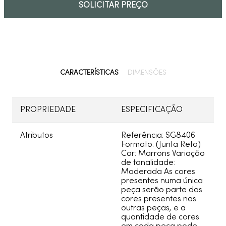
SOLICITAR PREÇO
9
º
deca you
10
º
cobre escovado
CARACTERÍSTICAS
DIMENSÕES
PROPRIEDADE
ESPECIFICAÇÃO
Atributos
Referência: SG8406
Formato: (Junta Reta)
Cor: Marrons Variação
de tonalidade:
Moderada As cores
presentes numa única
peça serão parte das
cores presentes nas
outras peças, e a
quantidade de cores