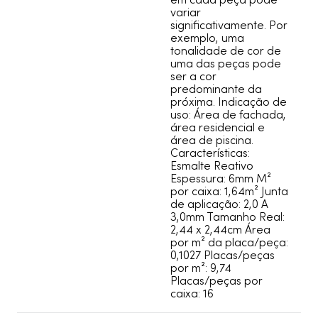
em cada peça pode
variar
significativamente. Por
exemplo, uma
tonalidade de cor de
uma das peças pode
ser a cor
predominante da
próxima. Indicação de
uso: Área de fachada,
área residencial e
área de piscina.
Características:
Esmalte Reativo
Espessura: 6mm M²
por caixa: 1,64m² Junta
de aplicação: 2,0 A
3,0mm Tamanho Real:
2,44 x 2,44cm Área
por m² da placa/peça:
0,1027 Placas/peças
por m²: 9,74
Placas/peças por
caixa: 16