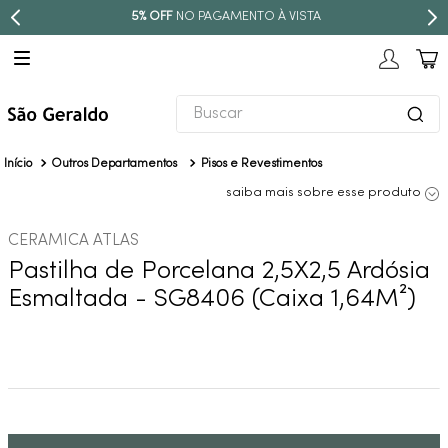
5% OFF
NO PAGAMENTO À VISTA
Buscar
TERMOS MAIS BUSCADOS
Outros Departamentos
Pisos e Revestimentos
1
º
revestimento
saiba mais sobre esse produto
2
º
níquel escovado
CERAMICA ATLAS
3
º
deca acabamento registro
Pastilha de Porcelana 2,5X2,5 Ardósia
4
º
torneira
Esmaltada - SG8406 (Caixa 1,64M²)
5
º
perola
6
º
atlas
7
º
red gold
8
º
black matte