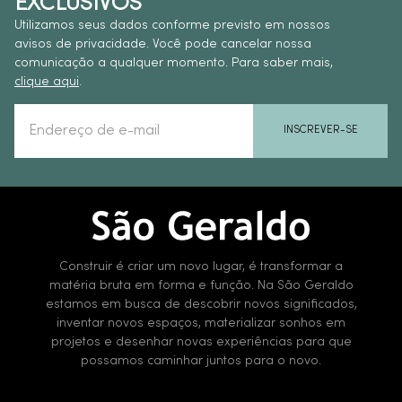
EXCLUSIVOS
Utilizamos seus dados conforme previsto em nossos
avisos de privacidade. Você pode cancelar nossa
comunicação a qualquer momento. Para saber mais,
clique aqui
.
INSCREVER-SE
Construir é criar um novo lugar, é transformar a
matéria bruta em forma e função. Na São Geraldo
estamos em busca de descobrir novos significados,
inventar novos espaços, materializar sonhos em
projetos e desenhar novas experiências para que
possamos caminhar juntos para o novo.