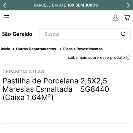
PARCELE EM ATÉ
10X SEM JUROS
Buscar
TERMOS MAIS BUSCADOS
Outros Departamentos
Pisos e Revestimentos
1
º
revestimento
saiba mais sobre esse produto
2
º
níquel escovado
CERAMICA ATLAS
3
º
torneira
Pastilha de Porcelana 2,5X2,5
4
º
atlas
Maresias Esmaltada - SG8440
(Caixa 1,64M²)
5
º
red gold
6
º
black matte
7
º
perola
8
º
deca you