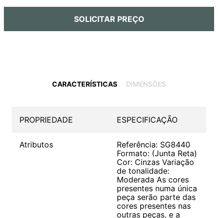
9
º
cobre escovado
SOLICITAR PREÇO
10
º
grafite escovado
CARACTERÍSTICAS
DIMENSÕES
PROPRIEDADE
ESPECIFICAÇÃO
Atributos
Referência: SG8440
Formato: (Junta Reta)
Cor: Cinzas Variação
de tonalidade:
Moderada As cores
presentes numa única
peça serão parte das
cores presentes nas
outras peças, e a