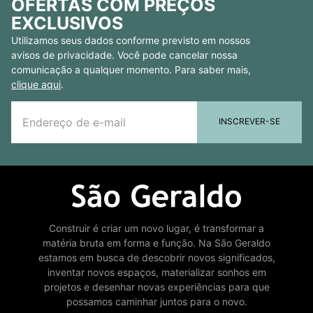
OFERTAS COM PREÇOS
EXCLUSIVOS
Utilizamos seus dados conforme previsto em nossos
avisos de privacidade. Você pode cancelar nossa
comunicação a qualquer momento. Para saber mais,
clique aqui
.
INSCREVER-SE
Construir é criar um novo lugar, é transformar a
matéria bruta em forma e função. Na São Geraldo
estamos em busca de descobrir novos significados,
inventar novos espaços, materializar sonhos em
projetos e desenhar novas experiências para que
possamos caminhar juntos para o novo.