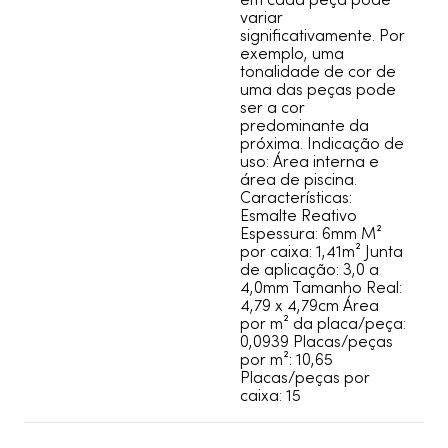
em cada peça pode
variar
significativamente. Por
exemplo, uma
tonalidade de cor de
uma das peças pode
ser a cor
predominante da
próxima. Indicação de
uso: Área interna e
área de piscina.
Características:
Esmalte Reativo
Espessura: 6mm M²
por caixa: 1,41m² Junta
de aplicação: 3,0 a
4,0mm Tamanho Real:
4,79 x 4,79cm Área
por m² da placa/peça:
0,0939 Placas/peças
por m²: 10,65
Placas/peças por
caixa: 15