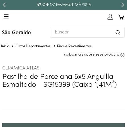
PARCELE EM ATÉ
10X SEM JUROS
Buscar
TERMOS MAIS BUSCADOS
Outros Departamentos
Pisos e Revestimentos
1
º
revestimento
saiba mais sobre esse produto
2
º
torneira
CERAMICA ATLAS
3
º
níquel escovado
Pastilha de Porcelana 5x5 Anguilla
4
º
deca acabamento registro
Esmaltado - SG15399 (Caixa 1,41M²)
5
º
perola
6
º
atlas
7
º
red gold
8
º
black matte