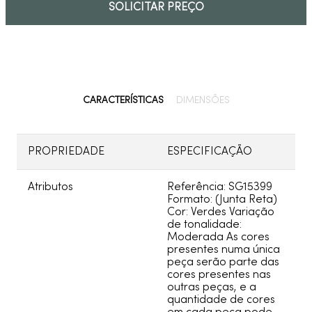
SOLICITAR PREÇO
9
º
cobre escovado
10
º
grafite escovado
CARACTERÍSTICAS
DIMENSÕES
PROPRIEDADE
ESPECIFICAÇÃO
Atributos
Referência: SG15399
Formato: (Junta Reta)
Cor: Verdes Variação
de tonalidade:
Moderada As cores
presentes numa única
peça serão parte das
cores presentes nas
outras peças, e a
quantidade de cores