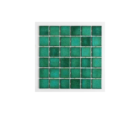
9
º
cobre escovado
10
º
grafite escovado