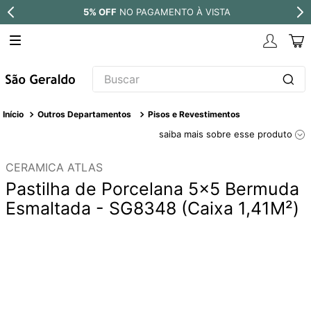
5% OFF
NO PAGAMENTO À VISTA
Buscar
TERMOS MAIS BUSCADOS
Outros Departamentos
Pisos e Revestimentos
1
º
revestimento
saiba mais sobre esse produto
2
º
níquel escovado
CERAMICA ATLAS
3
º
torneira
Pastilha de Porcelana 5x5 Bermuda
4
º
atlas
Esmaltada - SG8348 (Caixa 1,41M²)
5
º
black matte
6
º
red gold
7
º
perola
8
º
deca you