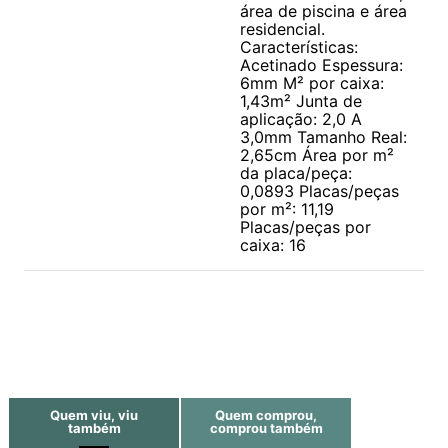
área de piscina e área
residencial.
Características:
Acetinado Espessura:
6mm M² por caixa:
1,43m² Junta de
aplicação: 2,0 A
3,0mm Tamanho Real:
2,65cm Área por m²
da placa/peça:
0,0893 Placas/peças
por m²: 11,19
Placas/peças por
caixa: 16
Quem viu, viu
Quem comprou,
também
comprou também