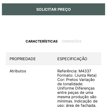
9
º
deca you
SOLICITAR PREÇO
10
º
cobre escovado
CARACTERÍSTICAS
DIMENSÕES
PROPRIEDADE
ESPECIFICAÇÃO
Atributos
Referência: M4337
Formato: (Junta Reta)
Cor: Pretos Variação
de tonalidade:
Uniforme Diferenças
entre peças de uma
mesma produção são
mínimas. Indicação de
uso: área de fachada,