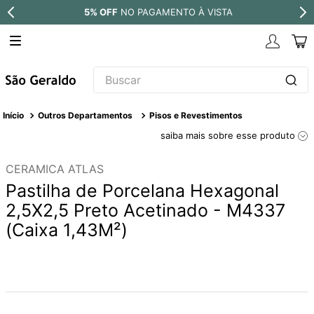
5% OFF
NO PAGAMENTO À VISTA
Buscar
TERMOS MAIS BUSCADOS
Outros Departamentos
Pisos e Revestimentos
1
º
revestimento
saiba mais sobre esse produto
2
º
níquel escovado
CERAMICA ATLAS
3
º
deca acabamento registro
Pastilha de Porcelana Hexagonal
4
º
torneira
2,5X2,5 Preto Acetinado - M4337
(Caixa 1,43M²)
5
º
perola
6
º
atlas
7
º
black matte
8
º
red gold