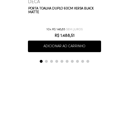
DECA
PORTA TOALHA DUPLO 60CM VERSA BLACK
MATTE
10
R$
148
,
85
R$
1
.
488
,
51
ADICIONAR AO CARRINHO