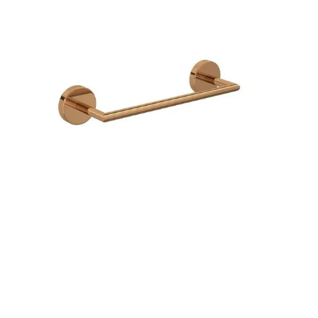
9
º
deca you
10
º
cobre escovado