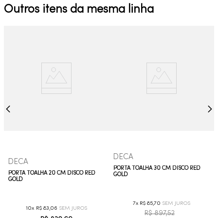
Outros itens da mesma linha
DECA
DECA
PORTA TOALHA 30 CM DISCO RED
PORTA TOALHA 20 CM DISCO RED
GOLD
GOLD
7
R$
85
,
70
10
R$
83
,
06
R$
897
,
52