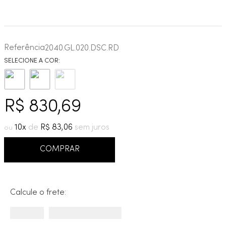
Referência
2040.GL.020.DSC.RD
R$
830
,
69
10
R$
83
,
06
COMPRAR
Calcule o frete: