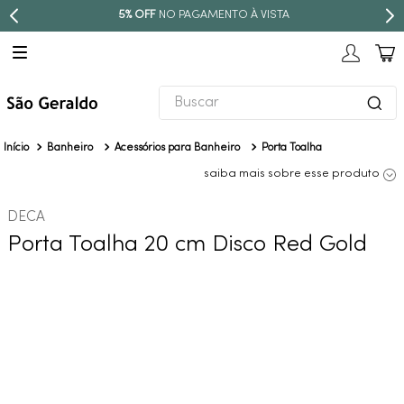
TO À VISTA
PARCELE EM ATÉ
10X S
Buscar
TERMOS MAIS BUSCADOS
Banheiro
Acessórios para Banheiro
Porta Toalha
1
º
revestimento
saiba mais sobre esse produto
2
º
níquel escovado
DECA
3
º
deca acabamento registro
Porta Toalha 20 cm Disco Red Gold
4
º
torneira
5
º
perola
6
º
atlas
7
º
black matte
8
º
red gold