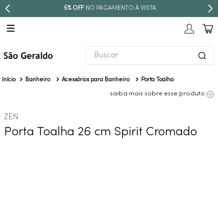
TO À VISTA
PARCELE EM ATÉ
10X S
Buscar
TERMOS MAIS BUSCADOS
Banheiro
Acessórios para Banheiro
Porta Toalha
1
º
revestimento
saiba mais sobre esse produto
2
º
níquel escovado
ZEN
3
º
deca acabamento registro
Porta Toalha 26 cm Spirit Cromado
4
º
torneira
5
º
perola
6
º
atlas
7
º
black matte
8
º
red gold