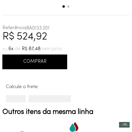
Referência
BA0133.201
R$
524
,
92
6
R$
87
,
48
COMPRAR
Calcule o frete:
Outros itens da mesma linha
-
18%