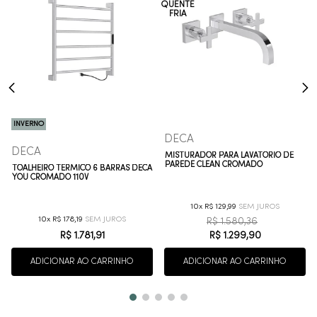
INVERNO
DECA
DECA
MISTURADOR PARA LAVATÓRIO DE
PAREDE CLEAN CROMADO
TOALHEIRO TÉRMICO 6 BARRAS DECA
YOU CROMADO 110V
10
R$
129
,
99
10
R$
178
,
19
R$
1
.
580
,
36
R$
1
.
781
,
91
R$
1
.
299
,
90
ADICIONAR AO CARRINHO
ADICIONAR AO CARRINHO