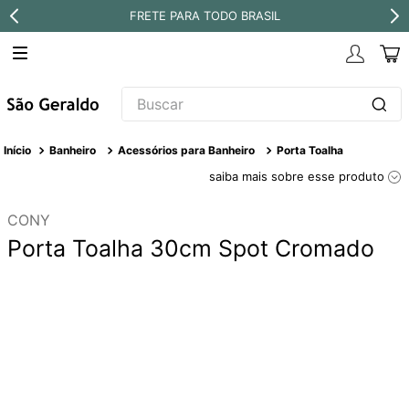
FRETE PARA TODO BRASIL
Buscar
TERMOS MAIS BUSCADOS
Banheiro
Acessórios para Banheiro
Porta Toalha
1
º
revestimento
saiba mais sobre esse produto
2
º
níquel escovado
CONY
3
º
torneira
Porta Toalha 30cm Spot Cromado
4
º
atlas
5
º
red gold
6
º
black matte
7
º
perola
8
º
deca you