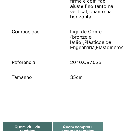
firme e com fácil
ajuste fino tanto na
vertical, quanto na
horizontal
Composição
Liga de Cobre
(bronze e
latão),Plásticos de
Engenharia,Elastômeros
Referência
2040.C97.035
Tamanho
35cm
Quem viu, viu
Quem comprou,
também
comprou também