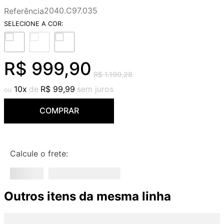
9
º
cobre escovado
2040.C97.035
Referência
10
º
grafite escovado
R$
999
,
90
R$
1
.
190
,
28
10
R$
99
,
99
COMPRAR
Calcule o frete:
Outros itens da mesma linha