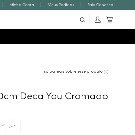
|
|
|
Minha Conta
Meus Pedidos
Fale Conosco
saiba mais sobre esse produto
50cm Deca You Cromado