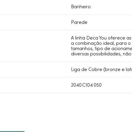
Banheiro
Parede
A linha Deca You oferece as
a combinação ideal, para o 
tamanhos, tipo de acioname
diversas possibilidades, nã
Liga de Cobre (bronze e lat
2040.C104.050