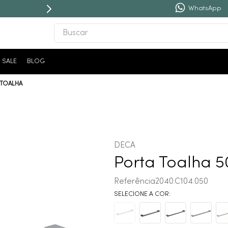
WhatsApp
Buscar
TERMOS MAIS BUSCADOS
SALE
BLOG
1
º
revestimento
 TOALHA
2
º
níquel escovado
3
º
torneira
4
º
atlas
5
º
red gold
DECA
6
º
black matte
Porta Toalha 
7
º
perola
Referência
2040.C104.050
8
º
deca you
9
º
cobre escovado