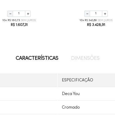
－
＋
－
＋
10
R$
160
,
73
10
R$
342
,
89
R$
1
.
607
,
31
R$
3
.
428
,
91
CARACTERÍSTICAS
DIMENSÕES
ESPECIFICAÇÃO
Deca You
Cromado