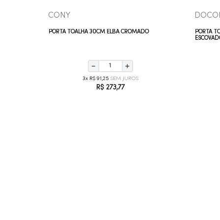
CONY
DOCO
ADO
PORTA TOALHA 30CM ELBA CROMADO
PORTA T
ESCOVAD
－
＋
3
R$
91
,
25
R$
273
,
77