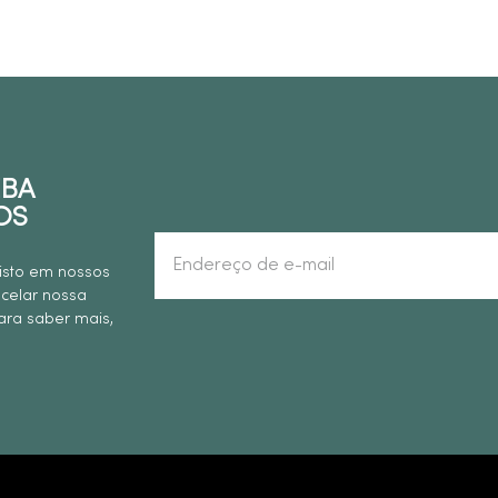
EBA
OS
isto em nossos
ncelar nossa
ra saber mais,