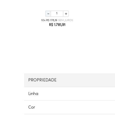
－
＋
10
R$
178
,
19
R$
1
.
781
,
91
PROPRIEDADE
Linha
Cor