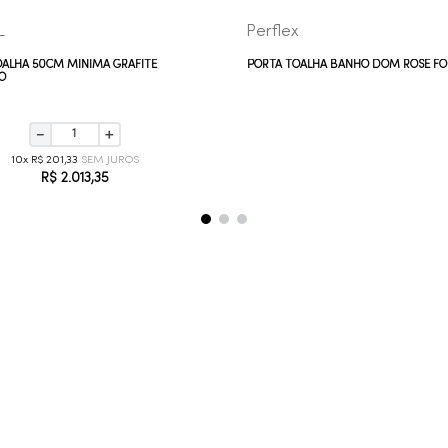
L
Perflex
OALHA 50CM MINIMA GRAFITE
PORTA TOALHA BANHO DOM ROSE FO
O
－
＋
10
R$
201
,
33
R$
2
.
013
,
35