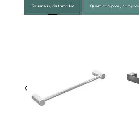
Quem viu, viu também
Quem comprou, compro
COMPRAR AGORA
VEJA MAIS