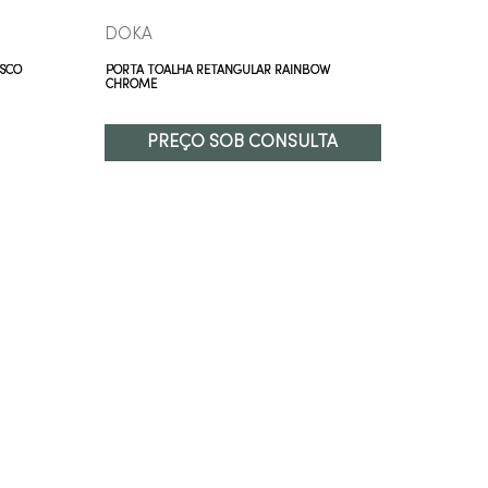
DOKA
DOKA
SCO
PORTA TOALHA RETANGULAR RAINBOW
PORTA TO
CHROME
PREÇO SOB CONSULTA
P