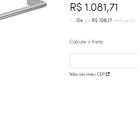
10
º
grafite escovado
R$
1
.
081
,
71
10
R$
108
,
17
Calcule o frete:
Não sei meu CEP