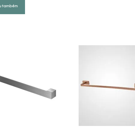
u também
COMPRAR AGORA
INDISPONÍVEL
VEJA MAIS
VEJA MAIS