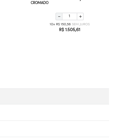
CROMADO
－
＋
10
R$
150
,
56
R$
1
.
505
,
61