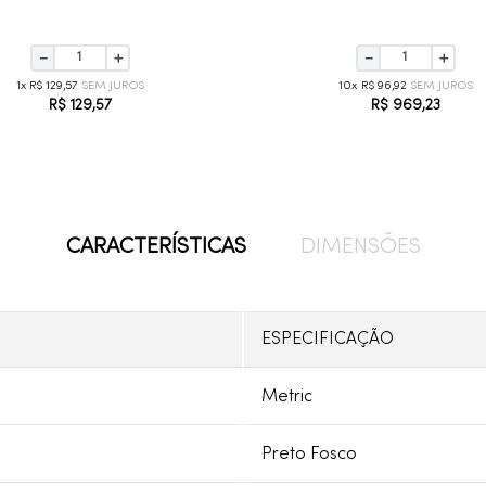
－
＋
－
＋
1
R$
129
,
57
10
R$
96
,
92
R$
129
,
57
R$
969
,
23
CARACTERÍSTICAS
DIMENSÕES
ESPECIFICAÇÃO
Metric
Preto Fosco