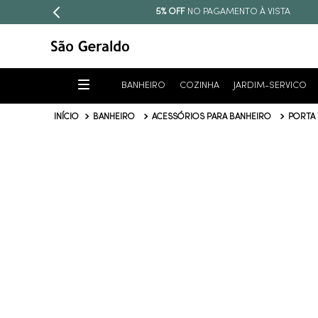
TO À VISTA
PARCELE EM AT
BANHEIRO
COZINHA
JARDIM-SERVICO
BANHEIRO
ACESSÓRIOS PARA BANHEIRO
PORTA