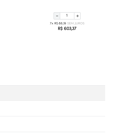
－
＋
7
R$
86
,
19
R$
603
,
37