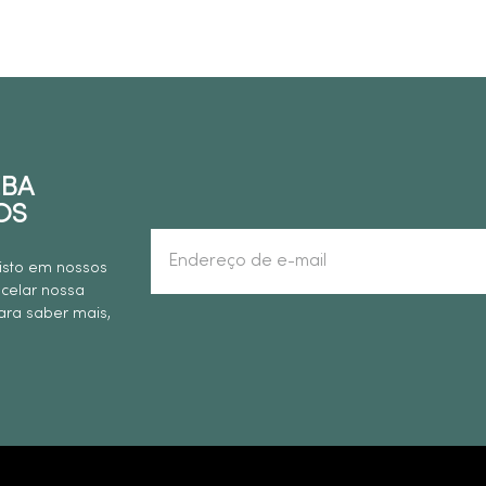
EBA
OS
isto em nossos
ncelar nossa
ra saber mais,