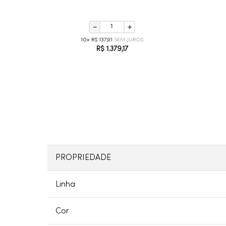
－
＋
10
R$
137
,
91
R$
1
.
379
,
17
PROPRIEDADE
Linha
Cor