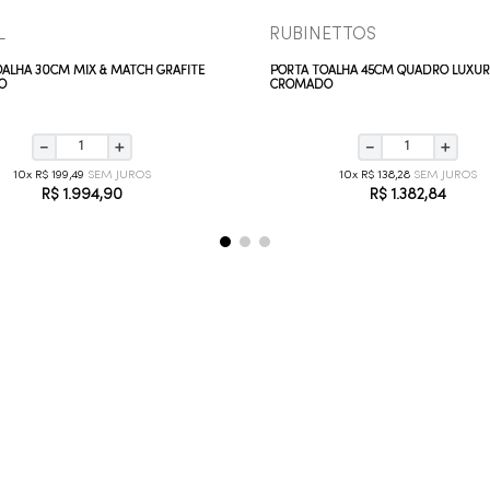
L
RUBINETTOS
OALHA 30CM MIX & MATCH GRAFITE
PORTA TOALHA 45CM QUADRO LUXU
O
CROMADO
－
＋
－
＋
10
R$
199
,
49
10
R$
138
,
28
R$
1
.
994
,
90
R$
1
.
382
,
84