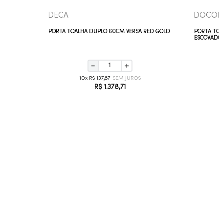
DECA
DOCO
A CROMADO
PORTA TOALHA DUPLO 60CM VERSA RED GOLD
PORTA T
ESCOVAD
－
＋
10
R$
137
,
87
R$
1
.
378
,
71