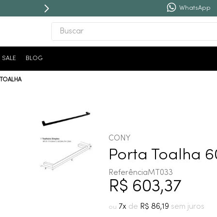
É
10X SEM JUROS
WhatsApp
Buscar
TERMOS MAIS BUSCADOS
SALE
BLOG
1
º
revestimento
 TOALHA
2
º
níquel escovado
3
º
deca acabamento registro
4
º
torneira
5
º
atlas
CONY
6
º
perola
Porta Toalha 6
7
º
deca you
Referência
MT033
R$
603
,
37
8
º
black matte
9
º
red gold
7
R$
86
,
19