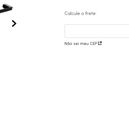
10
º
cobre escovado
Calcule o frete:
Não sei meu CEP