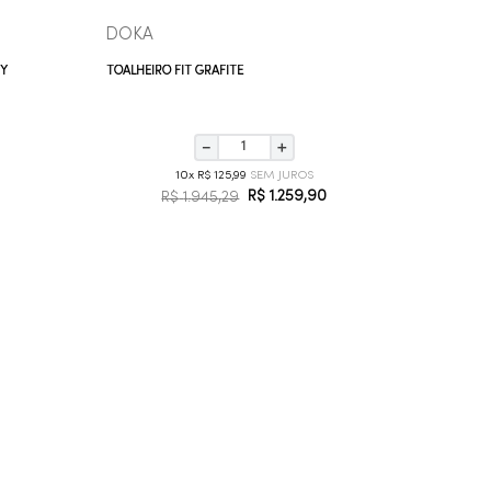
DOKA
ZEN
RY
TOALHEIRO FIT GRAFITE
PORTA TO
－
＋
10
R$
125
,
99
R$
1
.
259
,
90
R$
1
.
945
,
29