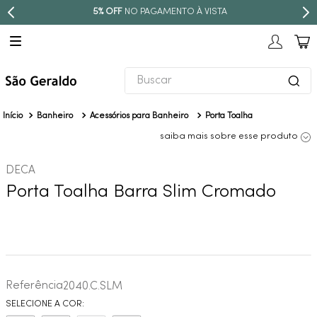
5% OFF
NO PAGAMENTO À VISTA
Buscar
TERMOS MAIS BUSCADOS
Banheiro
Acessórios para Banheiro
Porta Toalha
1
º
revestimento
saiba mais sobre esse produto
2
º
níquel escovado
DECA
3
º
torneira
Porta Toalha Barra Slim Cromado
4
º
atlas
5
º
red gold
6
º
black matte
7
º
perola
Referência
2040.C.SLM
8
º
deca you