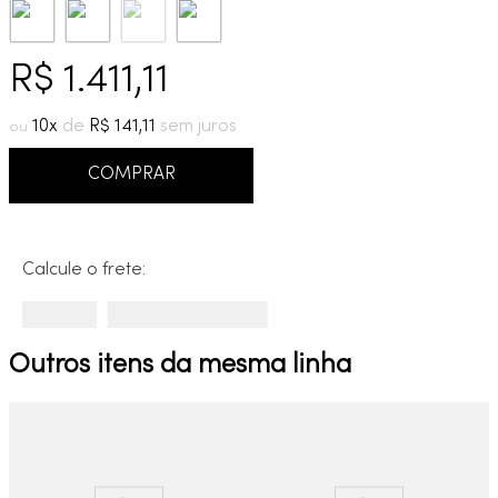
9
º
cobre escovado
10
º
grafite escovado
R$
1
.
411
,
11
10
R$
141
,
11
COMPRAR
Calcule o frete:
Outros itens da mesma linha