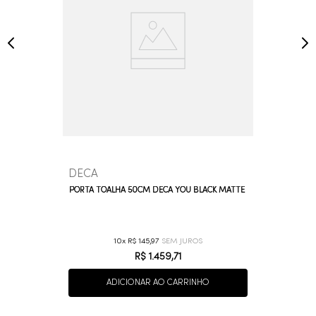
DECA
PORTA TOALHA 50CM DECA YOU BLACK MATTE
10
R$
145
,
97
R$
1
.
459
,
71
ADICIONAR AO CARRINHO