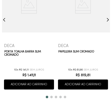
DECA
DECA
PORTA TOALHA BARRA SLIM
PAPELEIRA SLIM CROMADO
CROMADO
10
R$
141
,
11
10
R$
81
,
98
R$
1
.
411
,
11
R$
819
,
81
ADICIONAR AO CARRINHO
ADICIONAR AO CARRINHO