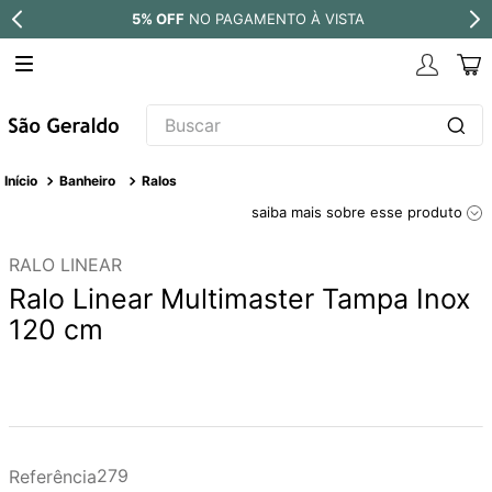
PARCELE EM ATÉ
10X SEM JUROS
Buscar
TERMOS MAIS BUSCADOS
Banheiro
Ralos
1
º
revestimento
saiba mais sobre esse produto
2
º
torneira
RALO LINEAR
3
º
níquel escovado
Ralo Linear Multimaster Tampa Inox
4
º
deca acabamento registro
120 cm
5
º
perola
6
º
atlas
7
º
red gold
8
º
black matte
279
Referência