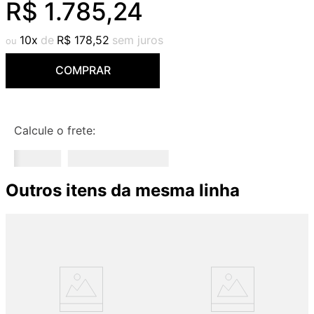
R$
1
.
785
,
24
9
º
cobre escovado
10
º
grafite escovado
10
R$
178
,
52
COMPRAR
Calcule o frete:
Outros itens da mesma linha