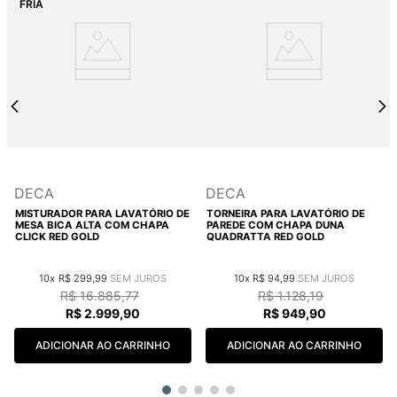
DECA
DECA
MISTURADOR PARA LAVATÓRIO DE
TORNEIRA PARA LAVATÓRIO DE
MESA BICA ALTA COM CHAPA
PAREDE COM CHAPA DUNA
CLICK RED GOLD
QUADRATTA RED GOLD
10
R$
299
,
99
10
R$
94
,
99
R$
16
.
885
,
77
R$
1
.
128
,
19
R$
2
.
999
,
90
R$
949
,
90
ADICIONAR AO CARRINHO
ADICIONAR AO CARRINHO