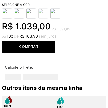
9
º
red gold
10
º
cobre escovado
R$
1
.
039
,
00
R$
1
.
391
,
82
10
R$
103
,
90
COMPRAR
Calcule o frete:
Outros itens da mesma linha