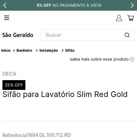
A
PARCELE EM ATÉ
10X SEM JUROS
Buscar
TERMOS MAIS BUSCADOS
Banheiro
Instalação
Sifão
1
º
revestimento
saiba mais sobre esse produto
2
º
níquel escovado
DECA
3
º
deca acabamento registro
25%
OFF
4
º
torneira
Sifão para Lavatório Slim Red Gold
5
º
atlas
6
º
perola
7
º
deca you
8
º
black matte
1684.GL.100.112.RD
Referência