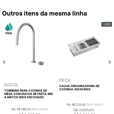
Outros itens da mesma linha
-
35%
DECA
DOCOL
CALHA ORGANIZADORA DE
COZINHA 45CM INOX
TORNEIRA PARA COZINHA DE
MESA COM DUCHA RETRÁTIL MIX
& MATCH INOX ESCOVADO
10
R$
233
,
45
10
R$
386
,
02
R$
3
.
591
,
63