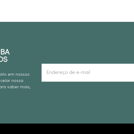
EBA
OS
isto em nossos
ncelar nossa
ra saber mais,