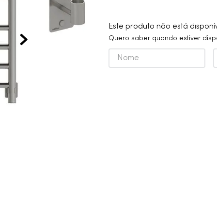
10
º
cobre escovado
Este produto não está dispon
Quero saber quando estiver disp