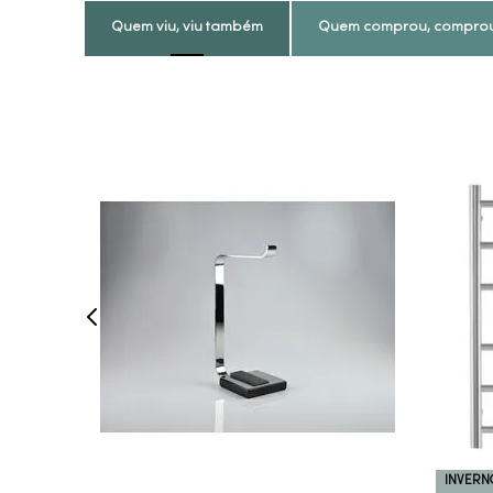
Quem viu, viu também
Quem comprou, compro
COMPRAR AGORA
VEJA MAIS
INVERN