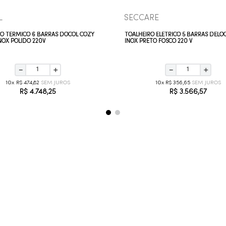
L
SECCARE
RO TÉRMICO 6 BARRAS DOCOL COZY
TOALHEIRO ELÉTRICO 5 BARRAS DELO
NOX POLIDO 220V
INOX PRETO FOSCO 220 V
－
＋
－
＋
10
R$
474
,
82
10
R$
356
,
65
R$
4
.
748
,
25
R$
3
.
566
,
57