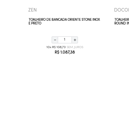
ZEN
DOCO
INTE INOX
TOALHEIRO DE BANCADA ORIENTE STONE INOX
TOALHEI
E PRETO
ROUND I
－
＋
10
R$
108
,
73
R$
1
.
087
,
38