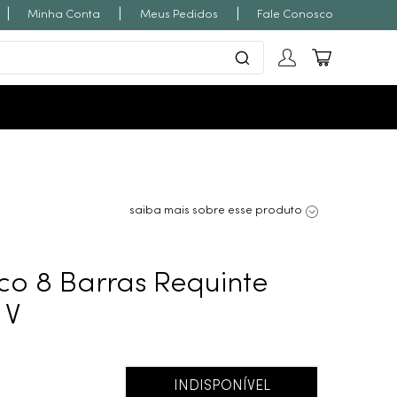
|
|
|
Minha Conta
Meus Pedidos
Fale Conosco
saiba mais sobre esse produto
ico 8 Barras Requinte
 V
INDISPONÍVEL