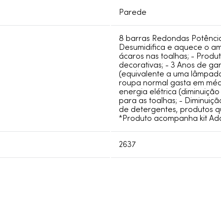
Parede
8 barras Redondas Potência
Desumidifica e aquece o am
ácaros nas toalhas; - Produ
decorativas; - 3 Anos de ga
(equivalente a uma lâmpad
roupa normal gasta em méd
energia elétrica (diminuição
para as toalhas; - Diminuiç
de detergentes, produtos qu
*Produto acompanha kit Ad
2637