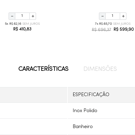
－
＋
－
＋
5
R$
82
,
16
7
R$
85
,
70
R$
410
,
83
R$
599
,
90
R$
696
,
37
CARACTERÍSTICAS
DIMENSÕES
ESPECIFICAÇÃO
Inox Polido
Banheiro