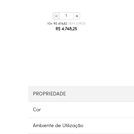
－
＋
10
R$
474
,
82
R$
4
.
748
,
25
PROPRIEDADE
Cor
Ambiente de Utilização