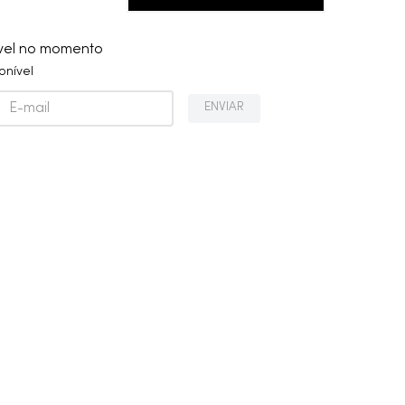
ível no momento
onível
ENVIAR