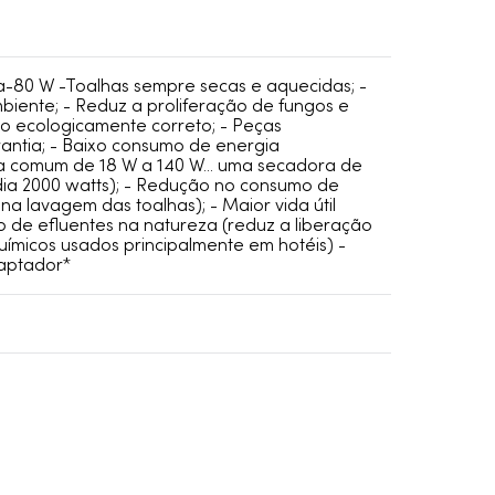
-80 W -Toalhas sempre secas e aquecidas; -
biente; - Reduz a proliferação de fungos e
to ecologicamente correto; - Peças
rantia; - Baixo consumo de energia
a comum de 18 W a 140 W... uma secadora de
ia 2000 watts); - Redução no consumo de
 na lavagem das toalhas); - Maior vida útil
ão de efluentes na natureza (reduz a liberação
ímicos usados principalmente em hotéis) -
aptador*