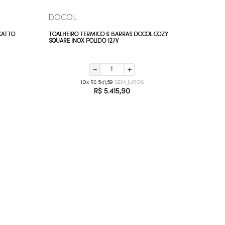
DOCOL
DOCO
CATTO
TOALHEIRO TÉRMICO 6 BARRAS DOCOL COZY
TOALHEIR
SQUARE INOX POLIDO 127V
SQUARE I
－
＋
10
R$
541
,
59
R$
5
.
415
,
90