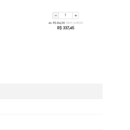
－
＋
4
R$
84
,
36
R$
337
,
45