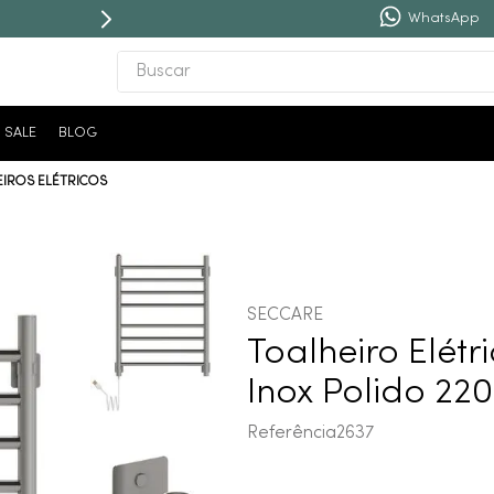
WhatsApp
Buscar
TERMOS MAIS BUSCADOS
SALE
BLOG
1
º
revestimento
IROS ELÉTRICOS
2
º
níquel escovado
3
º
deca acabamento registro
4
º
torneira
5
º
atlas
SECCARE
6
º
perola
Toalheiro Elétr
7
º
deca you
Inox Polido 220
8
º
black matte
Referência
2637
9
º
red gold