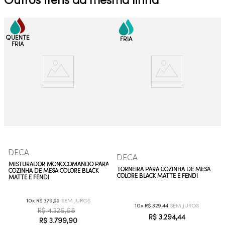
Outros itens da mesma linha
DECA
DECA
MISTURADOR MONOCOMANDO PARA
TORNEIRA PARA COZINHA DE MESA
COZINHA DE MESA COLORE BLACK
COLORE BLACK MATTE E FENDI
MATTE E FENDI
10
R$
379
,
99
10
R$
329
,
44
R$
4
.
326
,
68
R$
3
.
294
,
44
R$
3
.
799
,
90