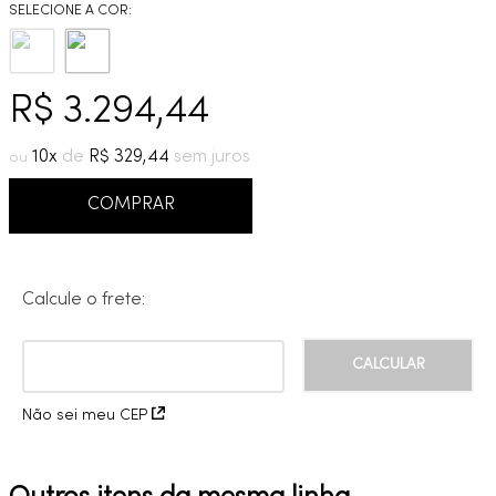
9
º
deca you
10
º
cobre escovado
R$
3
.
294
,
44
10
R$
329
,
44
COMPRAR
Calcule o frete:
Não sei meu CEP