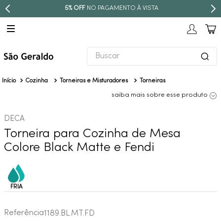
STA
PARCELE EM ATÉ
10X SEM JUROS
Buscar
TERMOS MAIS BUSCADOS
Cozinha
Torneiras e Misturadores
Torneiras
1
º
revestimento
saiba mais sobre esse produto
2
º
níquel escovado
DECA
3
º
deca acabamento registro
Torneira para Cozinha de Mesa
4
º
torneira
Colore Black Matte e Fendi
5
º
perola
6
º
atlas
7
º
black matte
8
º
red gold
Referência
1189.BL.MT.FD