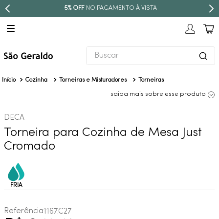
PARCELE EM ATÉ
10X SEM JUROS
Buscar
TERMOS MAIS BUSCADOS
Cozinha
Torneiras e Misturadores
Torneiras
1
º
revestimento
saiba mais sobre esse produto
2
º
torneira
DECA
3
º
níquel escovado
Torneira para Cozinha de Mesa Just
4
º
deca acabamento registro
Cromado
5
º
perola
6
º
atlas
7
º
red gold
8
º
black matte
Referência
1167.C27