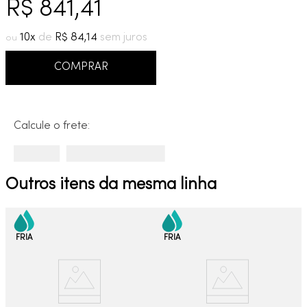
R$
841
,
41
9
º
cobre escovado
10
º
grafite escovado
10
R$
84
,
14
COMPRAR
Calcule o frete:
Outros itens da mesma linha