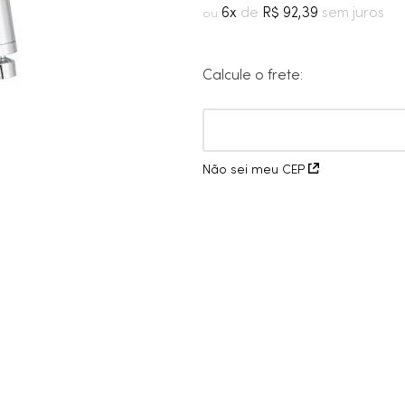
10
º
cobre escovado
6
R$
92
,
39
Calcule o frete:
Não sei meu CEP