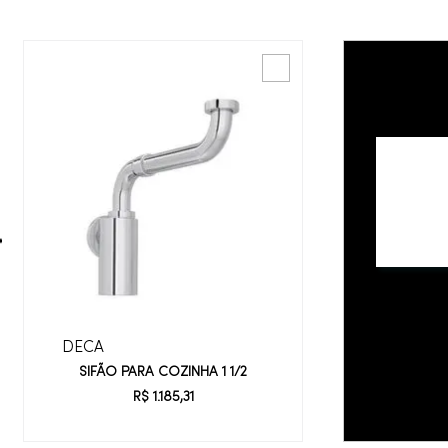
DECA
SIFÃO PARA COZINHA 1 1/2
R$
1
.
185
,
31