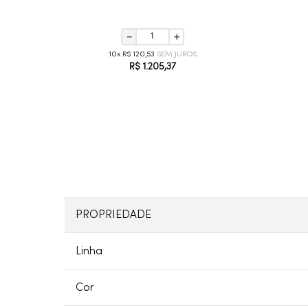
－
＋
10
R$
120
,
53
R$
1
.
205
,
37
PROPRIEDADE
Linha
Cor