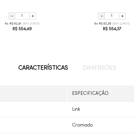
－
＋
－
＋
6
R$
92
,
41
6
R$
92
,
39
R$
554
,
49
R$
554
,
37
CARACTERÍSTICAS
DIMENSÕES
ESPECIFICAÇÃO
Link
Cromado