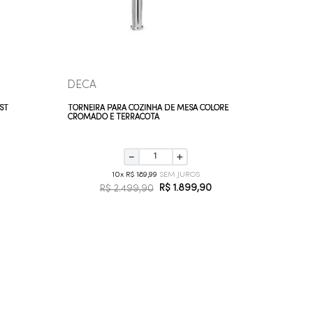
DECA
DOCO
ST
TORNEIRA PARA COZINHA DE MESA COLORE
TORNEIRA
CROMADO E TERRACOTA
PRESENCE
－
＋
10
R$
189
,
99
R$
1
.
899
,
90
R$
2
.
499
,
90