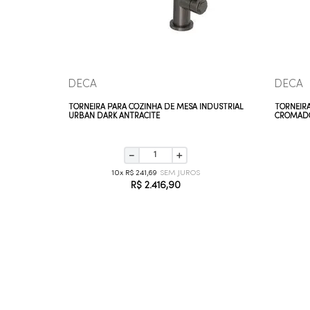
DECA
DECA
BICA ALTA
TORNEIRA PARA COZINHA DE MESA INDUSTRIAL
TORNEIR
URBAN DARK ANTRACITE
CROMADO
－
＋
10
R$
241
,
69
R$
2
.
416
,
90