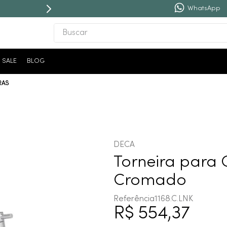
WhatsApp
Buscar
TERMOS MAIS BUSCADOS
SALE
BLOG
1
º
revestimento
RAS
2
º
níquel escovado
3
º
deca acabamento registro
4
º
torneira
5
º
perola
DECA
6
º
atlas
Torneira para 
7
º
red gold
Cromado
8
º
black matte
Referência
1168.C.LNK
R$
554
,
37
9
º
deca you