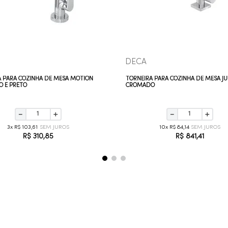
DECA
A PARA COZINHA DE MESA MOTION
TORNEIRA PARA COZINHA DE MESA JU
 E PRETO
CROMADO
－
＋
－
＋
3
R$
103
,
61
10
R$
84
,
14
R$
310
,
85
R$
841
,
41