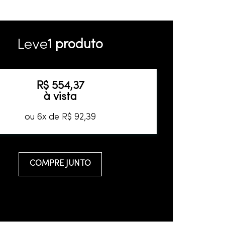
Leve
1 produto
R$
554
,
37
à vista
ou
6
x de
R$
92
,
39
COMPRE JUNTO