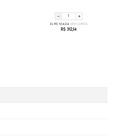
－
＋
3
R$
104
,
04
R$
312
,
14