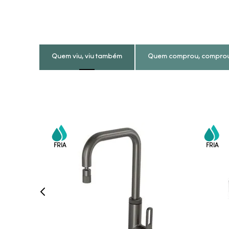
Quem viu, viu também
Quem comprou, compro
COMPRAR AGORA
VEJA MAIS