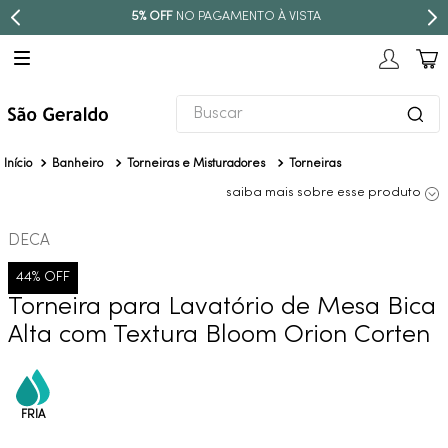
5% OFF
NO PAGAMENTO À VISTA
Buscar
TERMOS MAIS BUSCADOS
Banheiro
Torneiras e Misturadores
Torneiras
1
º
revestimento
saiba mais sobre esse produto
2
º
níquel escovado
DECA
3
º
torneira
44%
OFF
4
º
atlas
Torneira para Lavatório de Mesa Bica
5
º
red gold
Alta com Textura Bloom Orion Corten
6
º
black matte
7
º
perola
8
º
deca you