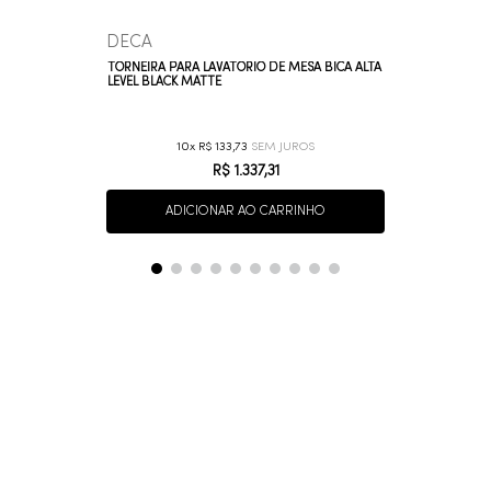
DECA
TORNEIRA PARA LAVATÓRIO DE MESA BICA ALTA
LEVEL BLACK MATTE
10
R$
133
,
73
R$
1
.
337
,
31
ADICIONAR AO CARRINHO