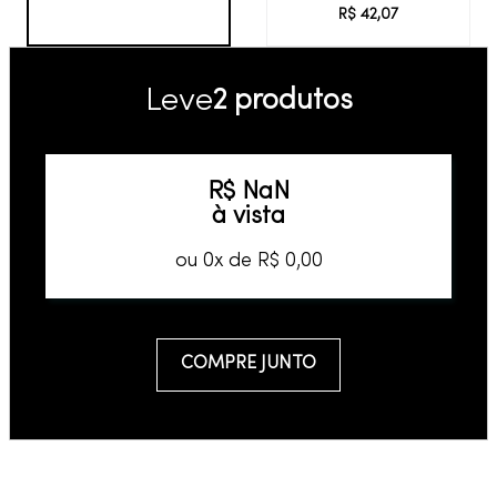
R$
42
,
07
Leve
2 produtos
R$
NaN
à vista
ou
0
x de
R$
0
,
00
COMPRE JUNTO