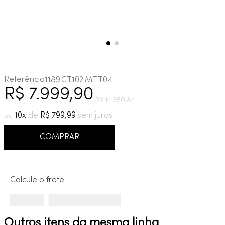
Referência
1189.CT102.MT.T04
R$
7
.
999
,
90
R$
14
.
350
,
84
10
R$
799
,
99
COMPRAR
Calcule o frete:
Outros itens da mesma linha