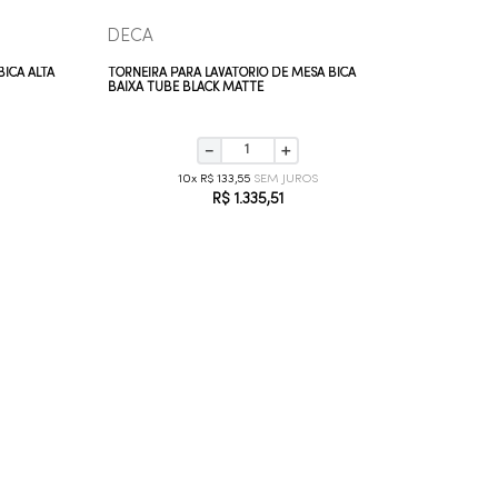
DECA
DECA
BICA ALTA
TORNEIRA PARA LAVATÓRIO DE MESA BICA
TORNEIRA
BAIXA TUBE BLACK MATTE
CHAPA D
－
＋
10
R$
133
,
55
R$
1
.
335
,
51