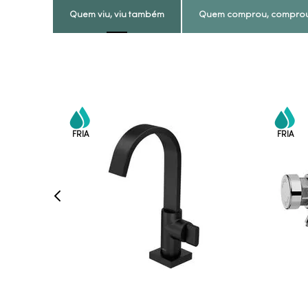
Quem viu, viu também
Quem comprou, compro
COMPRAR AGORA
VEJA MAIS