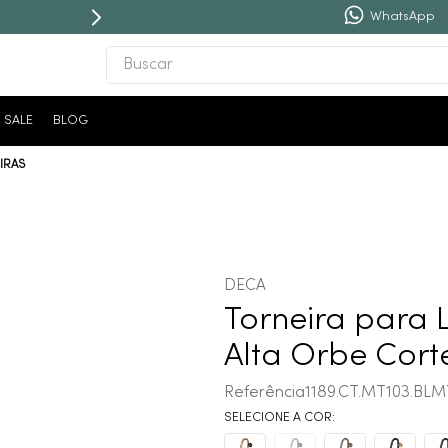
PARCELE EM ATÉ
10X SEM JUROS
WhatsApp
Buscar
TERMOS MAIS BUSCADOS
SALE
BLOG
1
º
revestimento
IRAS
2
º
torneira
3
º
níquel escovado
4
º
deca acabamento registro
5
º
perola
DECA
6
º
atlas
Torneira para 
7
º
red gold
Alta Orbe Cort
8
º
black matte
Referência
1189.CT.MT103.BLM
9
º
cobre escovado