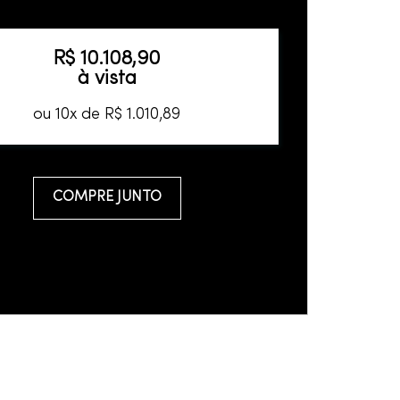
R$
10
.
108
,
90
à vista
ou
10
x de
R$
1
.
010
,
89
COMPRE JUNTO