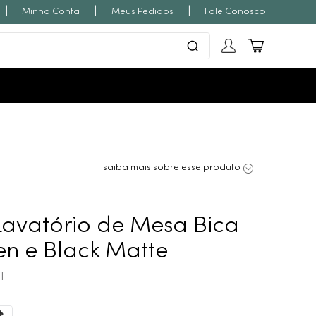
|
|
|
Minha Conta
Meus Pedidos
Fale Conosco
saiba mais sobre esse produto
Lavatório de Mesa Bica
en e Black Matte
T