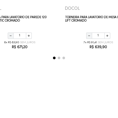
L
DOCOL
 PARA LAVATÓRIO DE PAREDE 120
TORNEIRA PARA LAVATÓRIO DE MESA 
TIC CROMADO
LIFT CROMADO
－
＋
－
＋
8
R$
83
,
90
7
R$
91
,
41
R$
671
,
20
R$
639
,
90