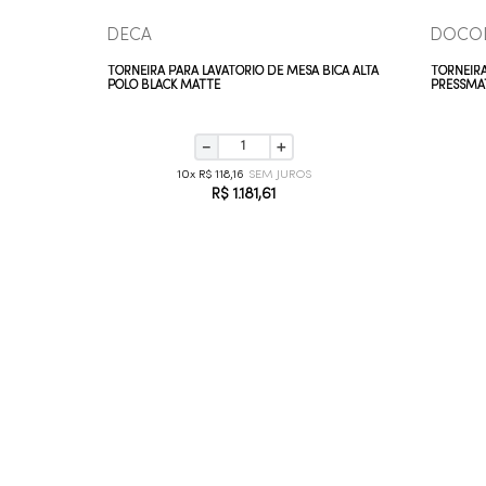
DECA
DOCO
BICA ALTA
TORNEIRA PARA LAVATÓRIO DE MESA BICA ALTA
TORNEIRA
POLO BLACK MATTE
PRESSMA
－
＋
10
R$
118
,
16
R$
1
.
181
,
61