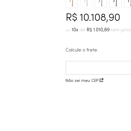
10
º
grafite escovado
R$
10
.
108
,
90
10
R$
1
.
010
,
89
Calcule o frete:
Não sei meu CEP