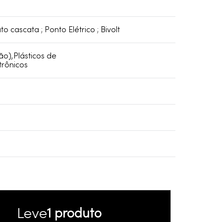
to cascata ; Ponto Elétrico ; Bivolt
ão),Plásticos de
trônicos
Leve
1 produto