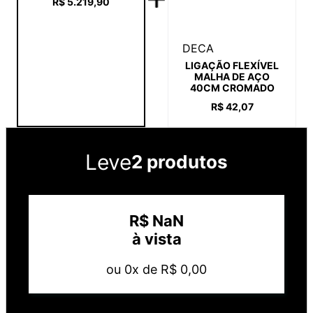
R$
5
.
219
,
90
DECA
LIGAÇÃO FLEXÍVEL
MALHA DE AÇO
40CM CROMADO
R$
42
,
07
Leve
2 produtos
R$
NaN
à vista
ou
0
x de
R$
0
,
00