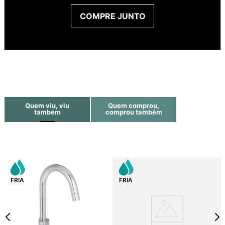
COMPRE JUNTO
Quem viu, viu
Quem comprou,
também
comprou também