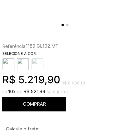
1189.GL102.MT
Referência
R$
5
.
219
,
90
R$
8
.
036
,
10
10
R$
521
,
99
COMPRAR
Calcule o frete: