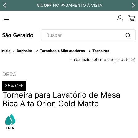
5% OFF
NO PAGAMENTO À VISTA
Buscar
TERMOS MAIS BUSCADOS
Banheiro
Torneiras e Misturadores
Torneiras
1
º
revestimento
saiba mais sobre esse produto
2
º
níquel escovado
DECA
3
º
torneira
35%
OFF
4
º
atlas
Torneira para Lavatório de Mesa
5
º
red gold
Bica Alta Orion Gold Matte
6
º
black matte
7
º
perola
8
º
deca you