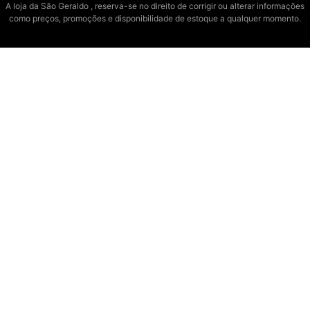
A loja da São Geraldo , reserva-se no direito de corrigir ou alterar informações
como preços, promoções e disponibilidade de estoque a qualquer momento.