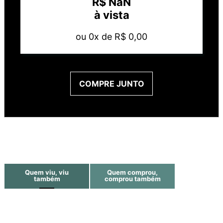
R$
NaN
à vista
ou
0
x de
R$
0
,
00
COMPRE JUNTO
Quem viu, viu
Quem comprou,
também
comprou também