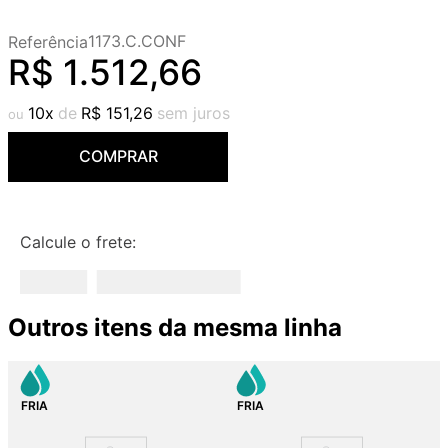
9
º
deca you
1173.C.CONF
Referência
10
º
cobre escovado
R$
1
.
512
,
66
10
R$
151
,
26
COMPRAR
Calcule o frete:
Outros itens da mesma linha