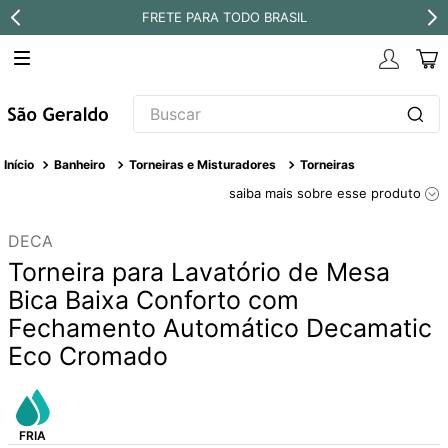
FRETE PARA TODO BRASIL
Buscar
TERMOS MAIS BUSCADOS
Banheiro
Torneiras e Misturadores
Torneiras
1
º
revestimento
saiba mais sobre esse produto
2
º
níquel escovado
DECA
3
º
deca acabamento registro
Torneira para Lavatório de Mesa
4
º
torneira
Bica Baixa Conforto com
Fechamento Automático Decamatic
5
º
perola
Eco Cromado
6
º
atlas
7
º
black matte
8
º
red gold