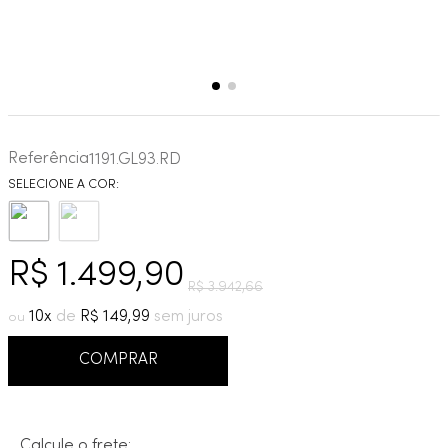
Referência
1191.GL93.RD
R$
1
.
499
,
90
R$
3
.
942
,
66
10
R$
149
,
99
COMPRAR
Calcule o frete: