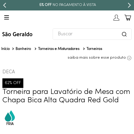
STA
PARCELE EM ATÉ
10X SEM JUROS
Buscar
TERMOS MAIS BUSCADOS
Banheiro
Torneiras e Misturadores
Torneiras
1
º
revestimento
saiba mais sobre esse produto
2
º
níquel escovado
DECA
3
º
torneira
62%
OFF
4
º
atlas
Torneira para Lavatório de Mesa com
5
º
red gold
Chapa Bica Alta Quadra Red Gold
6
º
black matte
7
º
perola
8
º
deca you