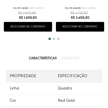
10
R$
149
,
99
10
R$
349
,
99
R$
3
.
942
,
66
R$
4
.
732
,
83
R$
1
.
499
,
90
R$
3
.
499
,
90
ADICIONAR AO CARRINHO
ADICIONAR AO CARRINHO
CARACTERÍSTICAS
DIMENSÕES
PROPRIEDADE
ESPECIFICAÇÃO
Linha
Quadra
Cor
Red Gold