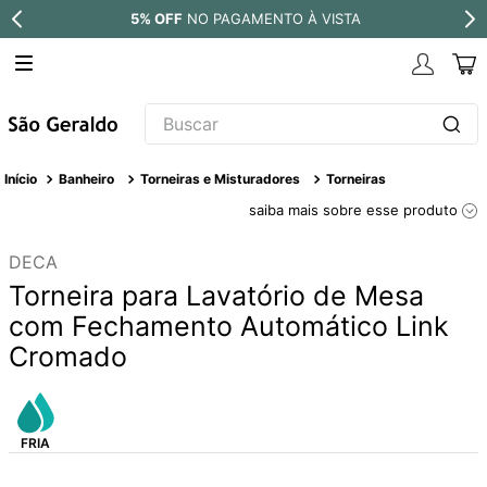
PARCELE EM ATÉ
10X SEM JUROS
Buscar
TERMOS MAIS BUSCADOS
Banheiro
Torneiras e Misturadores
Torneiras
1
º
revestimento
saiba mais sobre esse produto
2
º
níquel escovado
DECA
3
º
deca acabamento registro
Torneira para Lavatório de Mesa
4
º
torneira
com Fechamento Automático Link
Cromado
5
º
perola
6
º
atlas
7
º
black matte
8
º
red gold