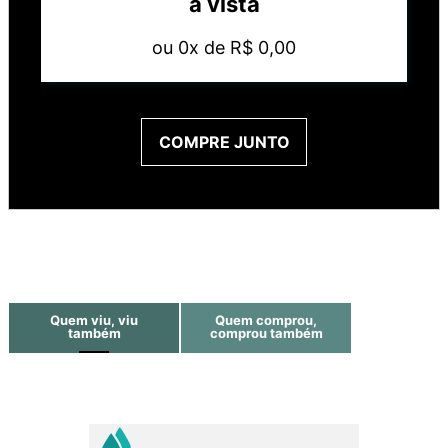
à vista
ou
0
x de
R$
0
,
00
COMPRE JUNTO
Quem viu, viu
Quem comprou,
também
comprou também