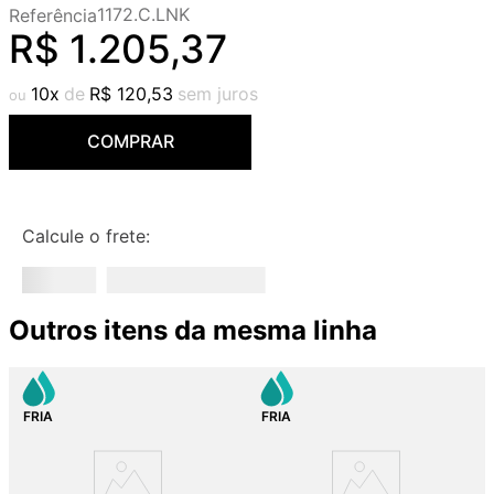
1172.C.LNK
Referência
9
º
deca you
R$
1
.
205
,
37
10
º
cobre escovado
10
R$
120
,
53
COMPRAR
Calcule o frete:
Outros itens da mesma linha