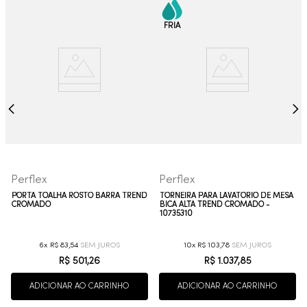
Perflex
Perflex
PORTA TOALHA ROSTO BARRA TREND
TORNEIRA PARA LAVATÓRIO DE MESA
CROMADO
BICA ALTA TREND CROMADO -
10735310
6
R$
83
,
54
10
R$
103
,
78
R$
501
,
26
R$
1
.
037
,
85
ADICIONAR AO CARRINHO
ADICIONAR AO CARRINHO