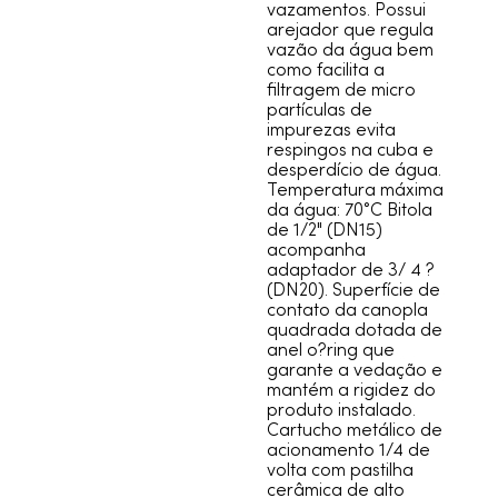
vazamentos. Possui
arejador que regula
vazão da água bem
como facilita a
filtragem de micro
partículas de
impurezas evita
respingos na cuba e
desperdício de água.
Temperatura máxima
da água: 70°C Bitola
de 1/2" (DN15)
acompanha
adaptador de 3/ 4 ?
(DN20). Superfície de
contato da canopla
quadrada dotada de
anel o?ring que
garante a vedação e
mantém a rigidez do
produto instalado.
Cartucho metálico de
acionamento 1/4 de
volta com pastilha
cerâmica de alto