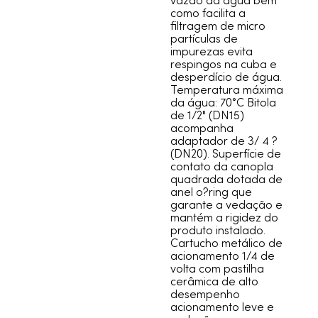
vazão da água bem
como facilita a
filtragem de micro
partículas de
impurezas evita
respingos na cuba e
desperdício de água.
Temperatura máxima
da água: 70°C Bitola
de 1/2" (DN15)
acompanha
adaptador de 3/ 4 ?
(DN20). Superfície de
contato da canopla
quadrada dotada de
anel o?ring que
garante a vedação e
mantém a rigidez do
produto instalado.
Cartucho metálico de
acionamento 1/4 de
volta com pastilha
cerâmica de alto
desempenho
acionamento leve e