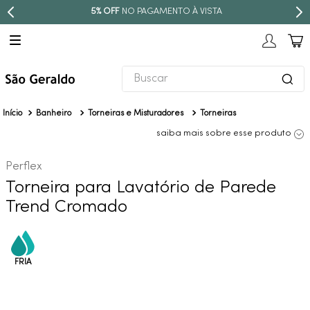
PARCELE EM ATÉ
10X SEM JUROS
Buscar
TERMOS MAIS BUSCADOS
Banheiro
Torneiras e Misturadores
Torneiras
1
º
revestimento
saiba mais sobre esse produto
2
º
torneira
Perflex
3
º
niquel escovado
Torneira para Lavatório de Parede
4
º
deca acabamento registro
Trend Cromado
5
º
perola
6
º
atlas
7
º
black matte
8
º
red gold