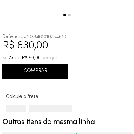
Referência
10734610
10734610
R$
630
,
00
7
R$
90
,
00
COMPRAR
Calcule o frete:
Outros itens da mesma linha