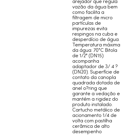
arejador que regula
vazão da água bem
como facilita a
filtragem de micro
partículas de
impurezas evita
respingos na cuba e
desperdício de água.
Temperatura máxima
da água: 70°C Bitola
de 1/2" (DN15)
acompanha
adaptador de 3/ 4 ?
(DN20). Superfície de
contato da canopla
quadrada dotada de
anel o?ring que
garante a vedação e
mantém a rigidez do
produto instalado.
Cartucho metálico de
acionamento 1/4 de
volta com pastilha
cerâmica de alto
desempenho