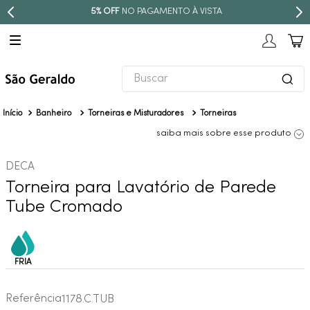
5% OFF
NO PAGAMENTO À VISTA
Buscar
TERMOS MAIS BUSCADOS
Banheiro
Torneiras e Misturadores
Torneiras
1
º
revestimento
saiba mais sobre esse produto
2
º
níquel escovado
DECA
3
º
torneira
Torneira para Lavatório de Parede
4
º
atlas
Tube Cromado
5
º
red gold
6
º
black matte
7
º
perola
8
º
deca you
Referência
1178.C.TUB