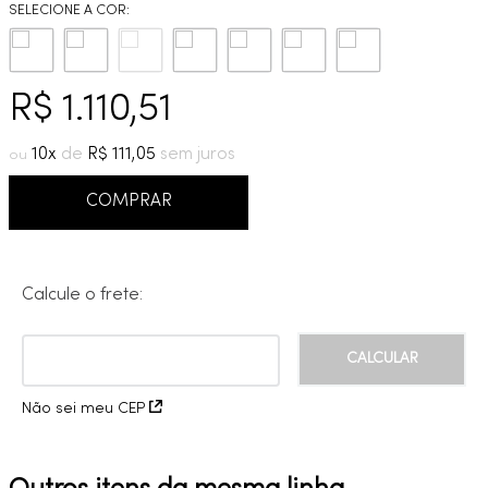
9
º
cobre escovado
10
º
grafite escovado
R$
1
.
110
,
51
10
R$
111
,
05
COMPRAR
Calcule o frete:
Não sei meu CEP