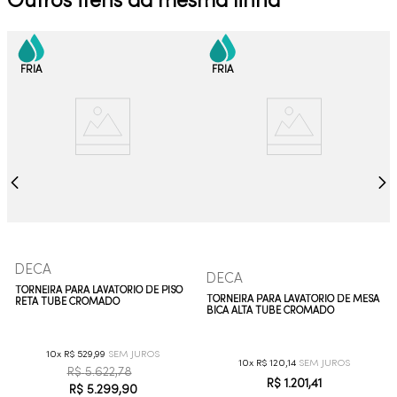
Outros itens da mesma linha
DECA
DECA
TORNEIRA PARA LAVATÓRIO DE PISO
TORNEIRA PARA LAVATÓRIO DE MESA
RETA TUBE CROMADO
BICA ALTA TUBE CROMADO
10
R$
529
,
99
10
R$
120
,
14
R$
5
.
622
,
78
R$
1
.
201
,
41
R$
5
.
299
,
90