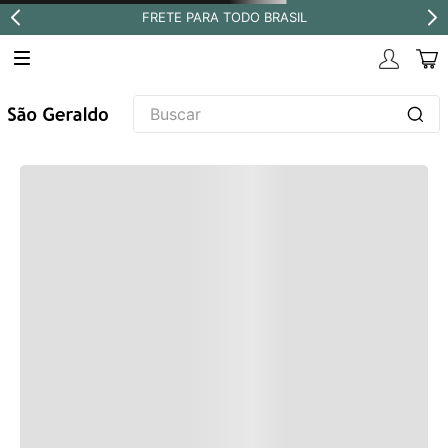
FRETE PARA TODO BRASIL
Buscar
TERMOS MAIS BUSCADOS
1
º
revestimento
2
º
níquel escovado
3
º
deca acabamento registro
4
º
torneira
5
º
perola
6
º
atlas
7
º
black matte
8
º
red gold