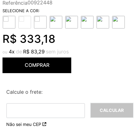
00922448
Referência
9
º
cobre escovado
10
º
grafite escovado
R$
333
,
18
4
R$
83
,
29
COMPRAR
Calcule o frete:
Não sei meu CEP