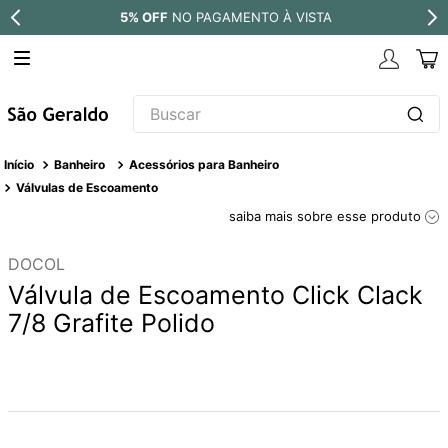
5% OFF
NO PAGAMENTO À VISTA
Buscar
TERMOS MAIS BUSCADOS
Banheiro
Acessórios para Banheiro
1
º
revestimento
Válvulas de Escoamento
saiba mais sobre esse produto
2
º
torneira
3
º
niquel escovado
DOCOL
4
º
deca acabamento registro
Válvula de Escoamento Click Clack
7/8 Grafite Polido
5
º
perola
6
º
atlas
7
º
black matte
8
º
red gold