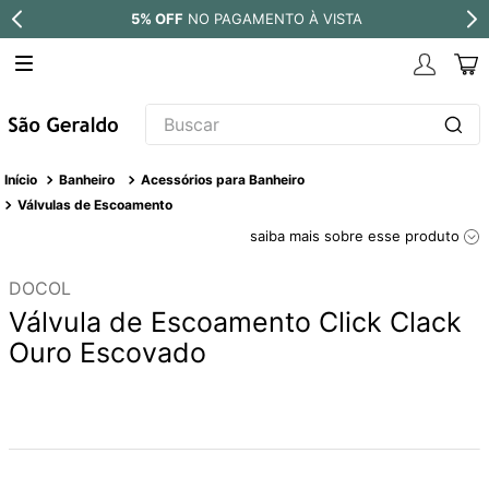
% OFF
NO PAGAMENTO À VISTA
PARC
Buscar
TERMOS MAIS BUSCADOS
Banheiro
Acessórios para Banheiro
1
º
revestimento
Válvulas de Escoamento
saiba mais sobre esse produto
2
º
níquel escovado
3
º
deca acabamento registro
DOCOL
4
º
torneira
Válvula de Escoamento Click Clack
Ouro Escovado
5
º
atlas
6
º
perola
7
º
deca you
8
º
black matte