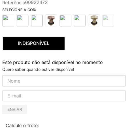
00922472
Referência
9
º
red gold
10
º
cobre escovado
INDISPONÍVEL
Este produto não está disponível no momento
Quero saber quando estiver disponível
ENVIAR
Calcule o frete: