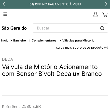
À VISTA
PARCELE EM ATÉ
10X SEM 
Buscar
TERMOS MAIS BUSCADOS
Banheiro
Complementares
Válvulas para Mictório
1
º
revestimento
saiba mais sobre esse produto
2
º
níquel escovado
DECA
3
º
deca acabamento registro
Válvula de Mictório Acionamento
4
º
torneira
com Sensor Bivolt Decalux Branco
5
º
perola
6
º
atlas
7
º
black matte
8
º
red gold
2580.E.BR
Referência