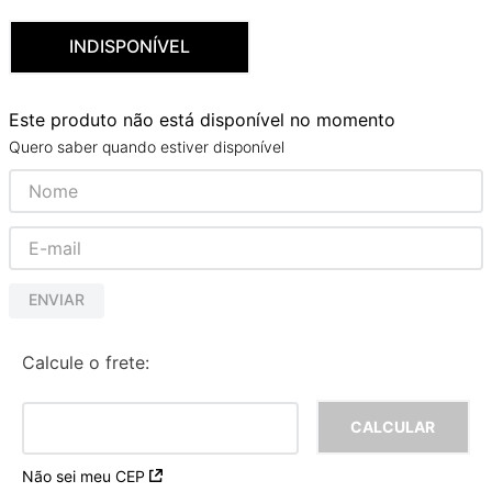
9
º
deca you
INDISPONÍVEL
10
º
cobre escovado
Este produto não está disponível no momento
Quero saber quando estiver disponível
ENVIAR
Calcule o frete:
Não sei meu CEP