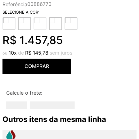
00886770
Referência
9
º
cobre escovado
10
º
grafite escovado
R$
1
.
457
,
85
10
R$
145
,
78
COMPRAR
Calcule o frete:
Outros itens da mesma linha