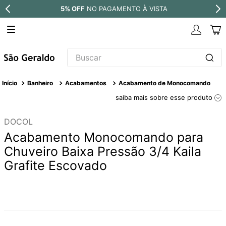
5% OFF
NO PAGAMENTO À VISTA
Buscar
TERMOS MAIS BUSCADOS
Banheiro
Acabamentos
Acabamento de Monocomando
1
º
revestimento
saiba mais sobre esse produto
2
º
níquel escovado
DOCOL
3
º
torneira
Acabamento Monocomando para
4
º
atlas
Chuveiro Baixa Pressão 3/4 Kaila
Grafite Escovado
5
º
red gold
6
º
black matte
7
º
perola
8
º
deca you